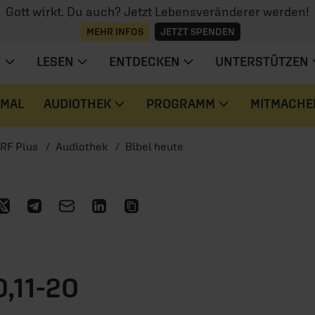
Gott wirkt. Du auch? Jetzt Lebensveränderer werden!
MEHR INFOS
JETZT SPENDEN
N
LESEN
ENTDECKEN
UNTERSTÜTZEN
 MAL
AUDIOTHEK
PROGRAMM
MITMACHE
RF Plus
Audiothek
Bibel heute
0,11-20