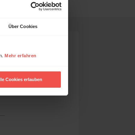
Über Cookies
en.
Mehr erfahren
lle Cookies erlauben