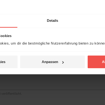
hl mal!
erleben unsere Hörerinnen
Details
örer mit Gott ...
Cookies
tar
kies, um dir die bestmögliche Nutzererfahrung bieten zu könn
Jetzt Geschichten
entdecken
ies
Anpassen
A
jetzt nicht.
© Ruth Schneider / ERF
 veröffentlicht.