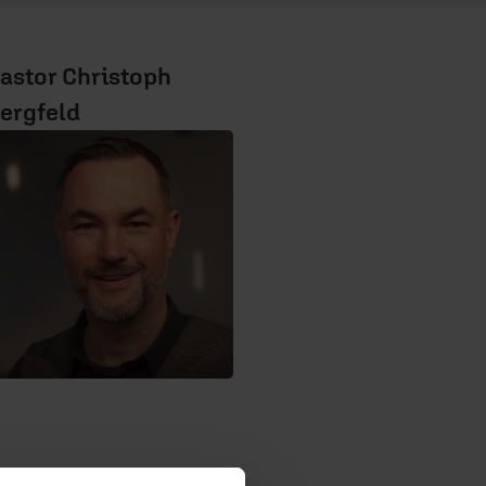
astor Christoph
ergfeld