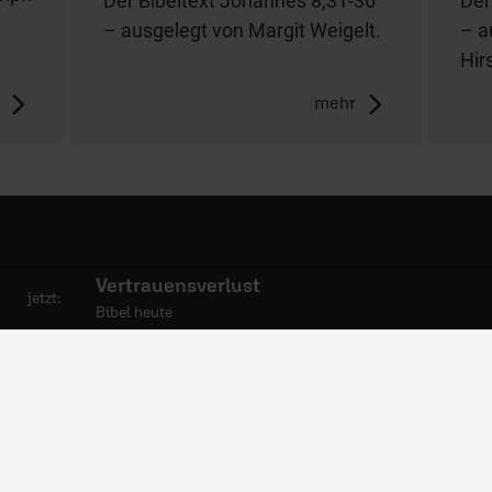
Der Bibeltext Johannes 8,31-36
Der
– ausgelegt von Margit Weigelt.
– a
Hir
mehr
mpfang
06441 957-1414
Vertrauensverlust
jetzt:
Bibel heute
bs
Kontakt
wsletter
Nutzungsanfrage
dcasts
Mediadaten
esse