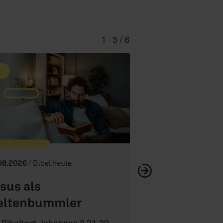
1 - 3 / 6
Gott, wo bi
08.2026
/ Bibel heute
sus als
eltenbummler