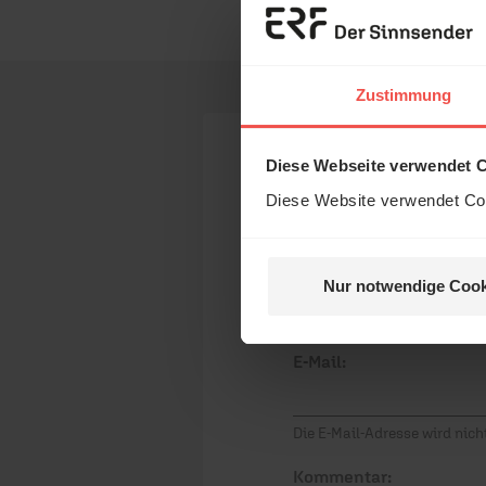
Erzä
Das 
Zustimmung
und H
Diese Webseite verwendet 
Ihr Kommen
Diese Website verwendet Coo
Name:
Nur notwendige Cook
Nein, 
E-Mail:
Die E-Mail-Adresse wird nicht
Kommentar: