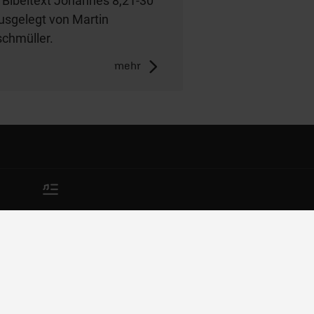
 Bibeltext Johannes 8,21-30
usgelegt von Martin
schmüller.
mehr
Impressum
AGB/Widerruf
Datenschutz
Nutzungsbedingungen
Meldestelle zum
Hinweisgeberschutzgesetz
Rechte der Betroffenen (DSGVO)
Erklärung zur Barrierefreiheit