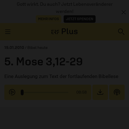
Gott wirkt. Du auch? Jetzt Lebensveränderer
werden!
MEHR INFOS
JETZT SPENDEN
Navigation überspringen
19.01.2010
/ Bibel heute
5. Mose 3,12-29
ERZÄHL MAL
Eine Auslegung zum Text der fortlaufenden Bibellese
AUDIOTHEK
PROGRAMM
08:58
MITMACHEN
PODCASTS
ÜBER