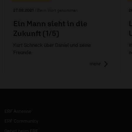
27.08.2021
/ Beim Wort genommen
2
Ein Mann sieht in die
Zukunft (1/5)
Kurt Schneck über Daniel und seine
W
Freunde.
n
mehr
ERF Antenne
ERF Community
Gebet beim ERF