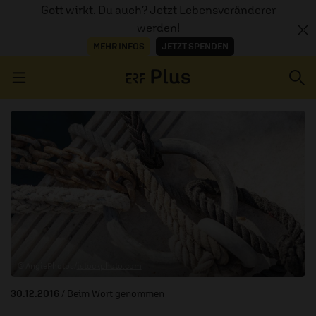
Gott wirkt. Du auch? Jetzt Lebensveränderer
werden!
MEHR INFOS
JETZT SPENDEN
Navigation überspringen
ERZÄHL MAL
AUDIOTHEK
PROGRAMM
MITMACHEN
© AngiePhotos/
istockphoto.com
PODCASTS
30.12.2016
/ Beim Wort genommen
ÜBER