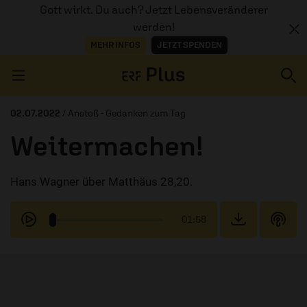
Gott wirkt. Du auch? Jetzt Lebensveränderer
werden!
MEHR INFOS
JETZT SPENDEN
Navigation überspringen
02.07.2022
/ Anstoß - Gedanken zum Tag
Weitermachen!
ERZÄHL MAL
Hans Wagner über Matthäus 28,20.
AUDIOTHEK
PROGRAMM
01:58
MITMACHEN
PODCASTS
ÜBER