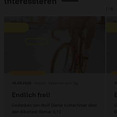
interessieren
1 / 6
06.08.2026
/ Anstoß - Gedanken zum Tag
0
Endlich frei!
Gedanken von Wolf-Dieter Kretschmer über
G
den Bibeltext Römer 8,12.
B