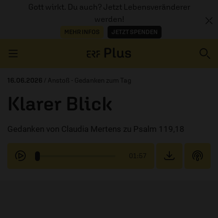
Gott wirkt. Du auch? Jetzt Lebensveränderer
werden!
MEHR INFOS
JETZT SPENDEN
Navigation überspringen
16.06.2026
/ Anstoß - Gedanken zum Tag
Klarer Blick
ERZÄHL MAL
Gedanken von Claudia Mertens zu Psalm 119,18
AUDIOTHEK
PROGRAMM
01:57
MITMACHEN
PODCASTS
ÜBER