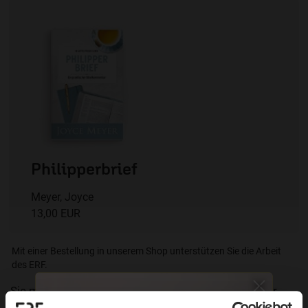
Philipperbrief
Meyer, Joyce
13,00 EUR
Mit einer Bestellung in unserem Shop unterstützen Sie die Arbeit
des ERF.
Sie möchten noch tiefer in die Bibel eintauchen? Wir