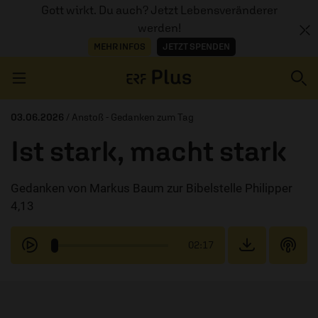
Gott wirkt. Du auch? Jetzt Lebensveränderer
werden!
MEHR INFOS
JETZT SPENDEN
Navigation überspringen
03.06.2026
/ Anstoß - Gedanken zum Tag
Ist stark, macht stark
ERZÄHL MAL
Gedanken von Markus Baum zur Bibelstelle Philipper
AUDIOTHEK
4,13
PROGRAMM
02:17
MITMACHEN
PODCASTS
ÜBER