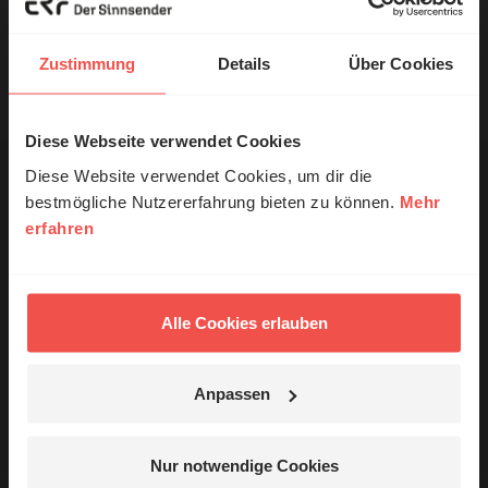
empfehlen unsere Sendereihe:
Wort zum Tag
Zustimmung
Details
Über Cookies
Nutzungsrechte
Diese Webseite verwendet Cookies
© Ruth Schneider / ERF
Diese Website verwendet Cookies, um dir die
bestmögliche Nutzererfahrung bieten zu können.
Mehr
erfahren
Erzähl mal!
Ihr Kommentar
Das erleben unsere Hörerinnen und
Hörer mit Gott ...
Alle Cookies erlauben
Name:
Anpassen
Jetzt Geschichten
E-Mail:
entdecken
Nur notwendige Cookies