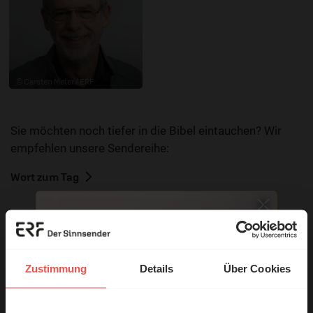
© Carsten Meier / ERF
Sie möchten noch tiefer in die Bibel eintauchen? Wir
empfehlen unsere Sendereihe:
Wort zum Tag
Nutzungsrechte
Zustimmung
Details
Über Cookies