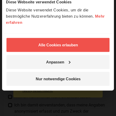
Ihr Kommentar
Diese Webseite verwendet Cookies
© Ruth Schneider / ERF
Diese Website verwendet Cookies, um dir die
bestmögliche Nutzererfahrung bieten zu können.
Mehr
Name:
erfahren
Erzähl mal!
Das erleben unsere Hörerinnen und
Hörer mit Gott ...
E-Mail:
Alle Cookies erlauben
Die E-Mail-Adresse wird nicht veröffentlicht.
Anpassen
Kommentar:
Jetzt Geschichten
entdecken
Nur notwendige Cookies
Nein, jetzt nicht.
Meinen Kommentar nicht öffentlich teilen.
Ich bin damit einverstanden, dass meine Angaben
anonymisiert erfasst und zum Zweck der