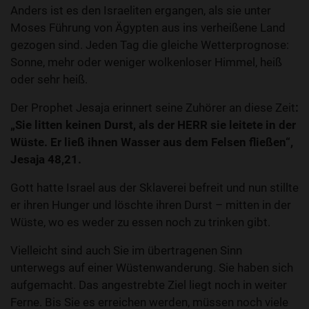
Anders ist es den Israeliten ergangen, als sie unter
Moses Führung von Ägypten aus ins verheißene Land
gezogen sind. Jeden Tag die gleiche Wetterprognose:
Sonne, mehr oder weniger wolkenloser Himmel, heiß
oder sehr heiß.
Der Prophet Jesaja erinnert seine Zuhörer an diese Zeit
:
„Sie litten keinen Durst, als der HERR sie leitete in der
Wüste. Er ließ ihnen Wasser aus dem Felsen fließen“,
Jesaja 48,21.
Gott hatte Israel aus der Sklaverei befreit und nun stillte
er ihren Hunger und löschte ihren Durst – mitten in der
Wüste, wo es weder zu essen noch zu trinken gibt.
Vielleicht sind auch Sie im übertragenen Sinn
unterwegs auf einer Wüstenwanderung. Sie haben sich
aufgemacht. Das angestrebte Ziel liegt noch in weiter
Ferne. Bis Sie es erreichen werden, müssen noch viele