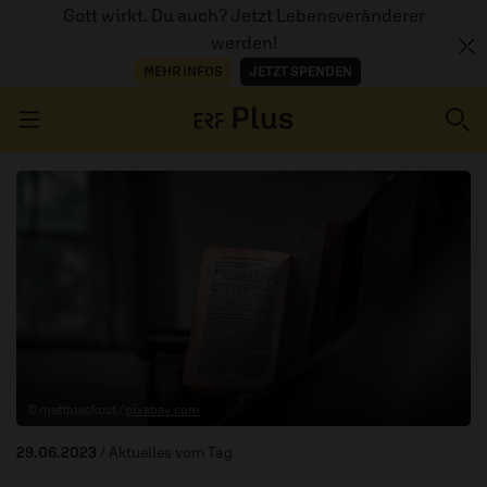
Gott wirkt. Du auch? Jetzt Lebensveränderer
werden!
MEHR INFOS
JETZT SPENDEN
Navigation überspringen
ERZÄHL MAL
AUDIOTHEK
PROGRAMM
MITMACHEN
© matthiaskost /
pixabay.com
PODCASTS
29.06.2023
/ Aktuelles vom Tag
ÜBER