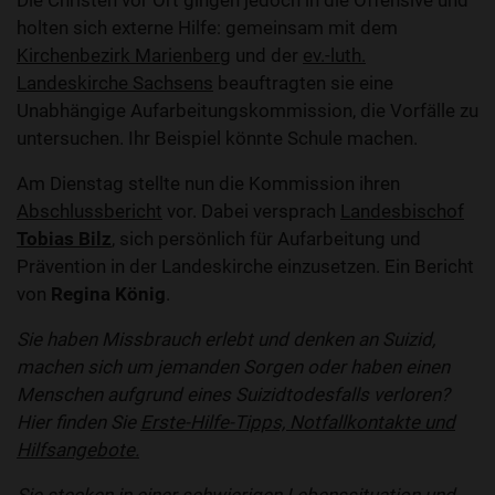
Die Christen vor Ort gingen jedoch in die Offensive und
holten sich externe Hilfe: gemeinsam mit dem
Kirchenbezirk Marienberg
und der
ev.-luth.
Landeskirche Sachsens
beauftragten sie eine
Unabhängige Aufarbeitungskommission, die Vorfälle zu
untersuchen. Ihr Beispiel könnte Schule machen.
Am Dienstag stellte nun die Kommission ihren
Abschlussbericht
vor. Dabei versprach
Landesbischof
Tobias Bilz
, sich persönlich für Aufarbeitung und
Prävention in der Landeskirche einzusetzen. Ein Bericht
von
Regina König
.
Sie haben Missbrauch erlebt und denken an Suizid,
machen sich um jemanden Sorgen oder haben einen
Menschen aufgrund eines Suizidtodesfalls verloren?
Hier finden Sie
Erste-Hilfe-Tipps, Notfallkontakte und
Hilfsangebote.