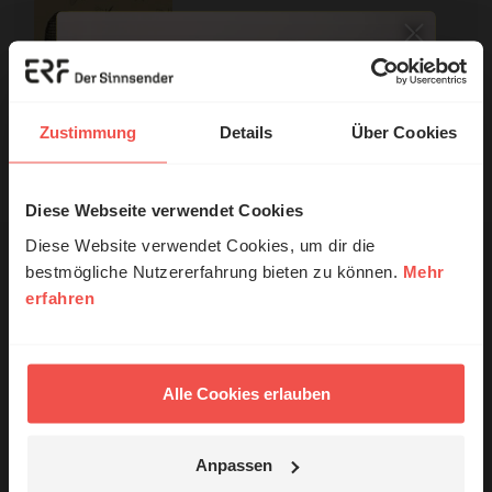
Mit einer Bestellung in unserem Shop unterstützen Sie die Arbeit
Zustimmung
Details
Über Cookies
des ERF.
Nutzungsrechte
Diese Webseite verwendet Cookies
© Ruth Schneider / ERF
Diese Website verwendet Cookies, um dir die
bestmögliche Nutzererfahrung bieten zu können.
Mehr
erfahren
Erzähl mal!
Ihr Kommentar
Das erleben unsere Hörerinnen und
Hörer mit Gott ...
Alle Cookies erlauben
Name:
Anpassen