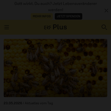
Gott wirkt. Du auch? Jetzt Lebensveränderer
werden!
MEHR INFOS
JETZT SPENDEN
Navigation überspringen
ERZÄHL MAL
AUDIOTHEK
PROGRAMM
MITMACHEN
© Simon Kadula /
unsplash.com
PODCASTS
23.05.2026
/ Aktuelles vom Tag
ÜBER