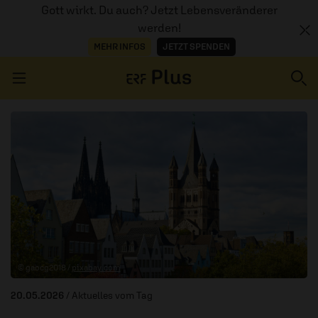
Gott wirkt. Du auch? Jetzt Lebensveränderer
werden!
MEHR INFOS
JETZT SPENDEN
Navigation überspringen
ERZÄHL MAL
AUDIOTHEK
PROGRAMM
MITMACHEN
© gaocg2018 /
pixabay.com
PODCASTS
20.05.2026
/ Aktuelles vom Tag
ÜBER