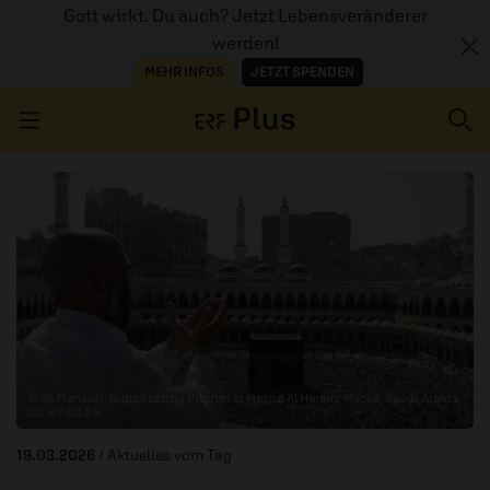
Gott wirkt. Du auch? Jetzt Lebensveränderer
werden!
MEHR INFOS
JETZT SPENDEN
Navigation überspringen
ERZÄHL MAL
AUDIOTHEK
PROGRAMM
MITMACHEN
© Ali Mansuri, Supplicating Pilgrim at Masjid Al Haram. Mecca, Saudi Arabia,
CC BY-SA 2.5
PODCASTS
19.03.2026
/ Aktuelles vom Tag
ÜBER