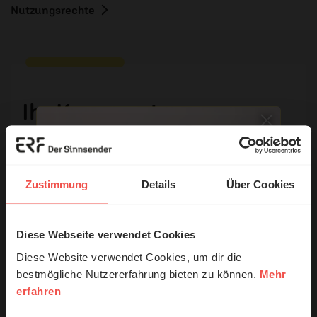
Nutzungsrechte
Ihr Kommentar
Name:
Zustimmung
Details
Über Cookies
E-Mail:
Diese Webseite verwendet Cookies
© Ruth Schneider / ERF
Diese Website verwendet Cookies, um dir die
Die E-Mail-Adresse wird nicht veröffentlicht.
bestmögliche Nutzererfahrung bieten zu können.
Mehr
erfahren
Erzähl mal!
Kommentar: