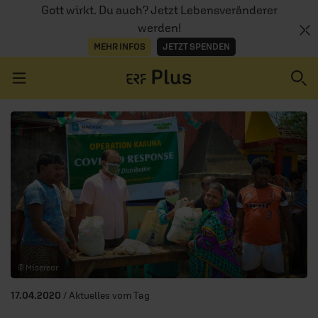
Gott wirkt. Du auch? Jetzt Lebensveränderer
werden!
MEHR INFOS
JETZT SPENDEN
Navigation überspringen
ERZÄHL MAL
AUDIOTHEK
PROGRAMM
MITMACHEN
© Misereor
PODCASTS
17.04.2020
/ Aktuelles vom Tag
ÜBER