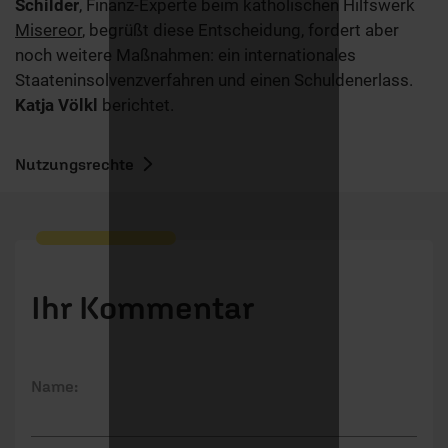
Schilder
, Finanz-Experte beim katholischen Hilfswerk
Misereor
, begrüßt diese Entscheidung, fordert aber
noch weitere Maßnahmen: ein internationales
Staateninsolvenzverfahren und einen Schuldenerlass.
Katja Völkl
berichtet.
Nutzungsrechte
Ihr Kommentar
Name: