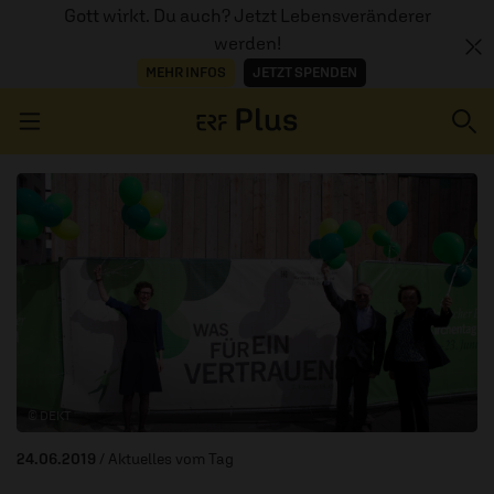
Gott wirkt. Du auch? Jetzt Lebensveränderer
werden!
MEHR INFOS
JETZT SPENDEN
Navigation überspringen
ERZÄHL MAL
AUDIOTHEK
PROGRAMM
MITMACHEN
© DEKT
PODCASTS
24.06.2019
/ Aktuelles vom Tag
ÜBER