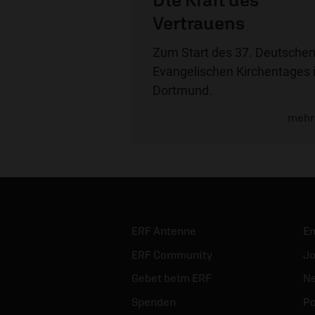
Vertrauens
Zum Start des 37. Deutsche
Evangelischen Kirchentages 
Dortmund.
mehr
ERF Antenne
E
ERF Community
Jo
Gebet beim ERF
Ne
Spenden
Po