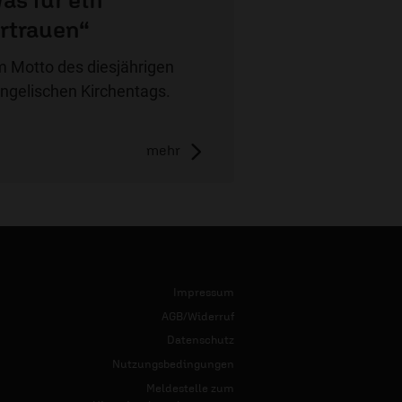
weitere Se
rtrauen“
 Motto des diesjährigen
ngelischen Kirchentags.
mehr
Impressum
AGB/Widerruf
Datenschutz
Nutzungsbedingungen
Meldestelle zum