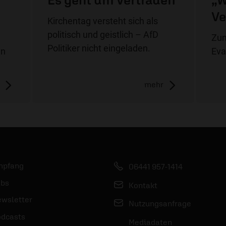
Ve
Kirchentag versteht sich als
politisch und geistlich – AfD
n
Zum
Politiker nicht eingeladen.
in
Eva
mehr
mpfang
06441 957-1414
bs
Kontakt
wsletter
Nutzungsanfrage
dcasts
Mediadaten