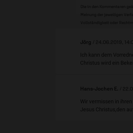
Die in den Kommentaren geä
Meinung der jeweiligen Verfa
Vollständigkeit oder Rechtm
Jörg
/
24.06.2019, 14:
Ich kann dem Vorredne
Christus wird ein Bek
Hans-Jochen E.
/
22.0
Wir vermissen in ihren
Jesus Christus,den au