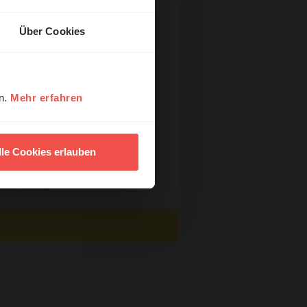
Über Cookies
en.
Mehr erfahren
ck
lle Cookies erlauben
n
re