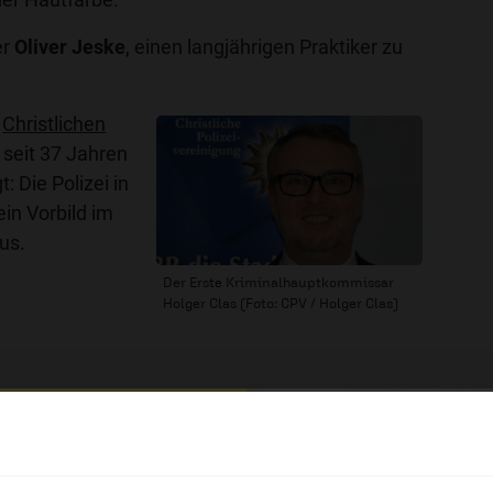
er
Oliver Jeske
, einen langjährigen Praktiker zu
r
Christlichen
seit 37 Jahren
t: Die Polizei in
ein Vorbild im
us.
Der Erste Kriminalhauptkommissar
Holger Clas (Foto: CPV / Holger Clas)
hl mal!