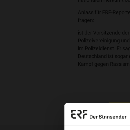
Anlass für ERF-Report
fragen:
ist der Vorsitzende de
Polizeivereinigung
und 
im Polizeidienst. Er sag
Deutschland ist sogar 
Kampf gegen Rassism
Nutzungsrechte
Erzä