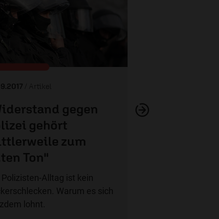
Einbrüche – „Polize
Zahnflei
09.2017
/ Artikel
iderstand gegen
lizei gehört
ttlerweile zum
ten Ton"
 Polizisten-Alltag ist kein
kerschlecken. Warum es sich
tzdem lohnt.