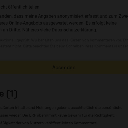
t öffentlich teilen.
standen, dass meine Angaben anonymisiert erfasst und zum Zwe
res Online-Angebots ausgewertet werden. Es erfolgt keine
n an Dritte. Näheres siehe
Datenschutzerklärung
.
ktionell geprüft. Wir behalten uns das Kürzen von Kommentaren vor. Ei
besteht nicht. Bitte beachten Sie beim Schreiben Ihres Kommentars unse
Absenden
 (1)
ußerten Inhalte und Meinungen geben ausschließlich die persönliche
sser wieder. Der ERF übernimmt keine Gewähr für die Richtigkeit,
äßigkeit der von Nutzern veröffentlichten Kommentare.