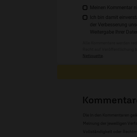
Meinen Kommentar nich
Ich bin damit einver
der Verbesserung unse
Weitergabe Ihrer Date
Alle Kommentare werden reda
Recht auf Veröffentlichung 
Netiquette
.
Kommentare
Die in den Kommentaren geä
Meinung der jeweiligen Verfa
Vollständigkeit oder Rechtm