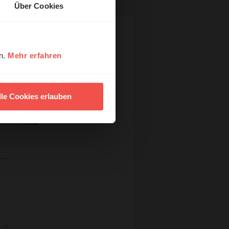
Über Cookies
en.
Mehr erfahren
lle Cookies erlauben