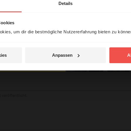
erleben unsere Hörerinnen
Details
örer mit Gott ...
Cookies
tar
kies, um dir die bestmögliche Nutzererfahrung bieten zu könn
Jetzt Geschichten
entdecken
ies
Anpassen
A
jetzt nicht.
© Ruth Schneider / ERF
 veröffentlicht.