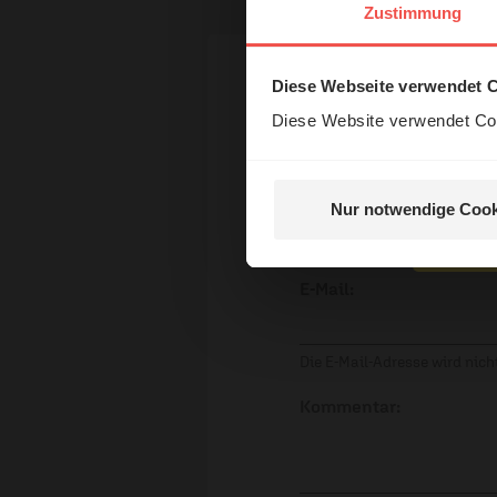
Das 
Zustimmung
und H
Diese Webseite verwendet 
Ihr Kommen
Diese Website verwendet Coo
Name:
Nur notwendige Cook
Nein, 
E-Mail:
Die E-Mail-Adresse wird nicht
Kommentar: