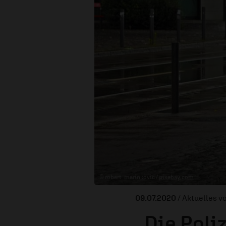
© robert_marinkovic /
pixabay.com
09.07.2020
/ Aktuelles v
„Die Poli