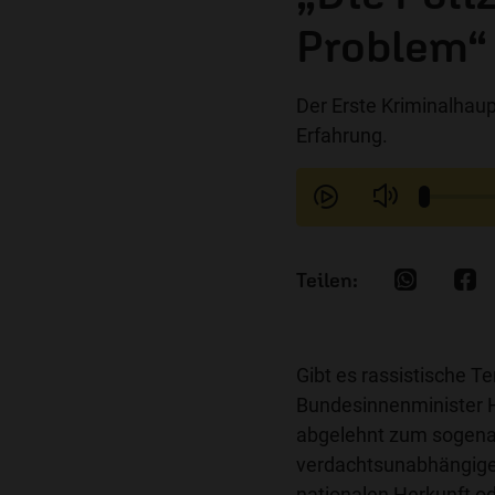
Problem“
Der Erste Kriminalhau
Erfahrung.
Gibt es rassistische 
Bundesinnenminister Ho
abgelehnt zum sogenann
verdachtsunabhängigen
nationalen Herkunft o