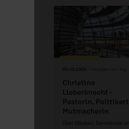
06.08.2026
/ Aktuelles vom Tag
Christine
Lieberknecht -
Pastorin, Politikeri
Mutmacherin
Über Glauben, Demokratie u