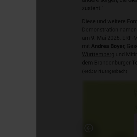
zusteht.”
Diese und weitere Ford
Demonstration
namens
am 9. Mai 2026. ERF-M
mit
Andrea Boyer,
Gesc
Württemberg
und Miti
dem Brandenburger To
(Red.: Miri Langenbach)
Vorheriges