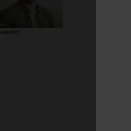
© ERF
oderator
tes