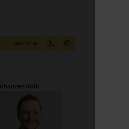
00:00
/ 04:35
ohannes Kolk