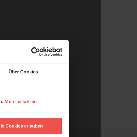
Über Cookies
en.
Mehr erfahren
lle Cookies erlauben