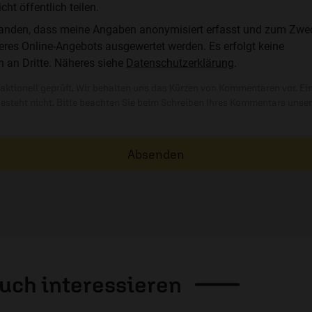
t öffentlich teilen.
standen, dass meine Angaben anonymisiert erfasst und zum Zwe
res Online-Angebots ausgewertet werden. Es erfolgt keine
n an Dritte. Näheres siehe
Datenschutzerklärung
.
ktionell geprüft. Wir behalten uns das Kürzen von Kommentaren vor. Ei
besteht nicht. Bitte beachten Sie beim Schreiben Ihres Kommentars unse
Absenden
auch
interessieren