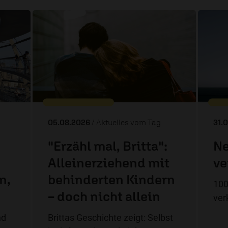
05.08.2026
/ Aktuelles vom Tag
31.
"Erzähl mal, Britta":
Ne
Alleinerziehend mit
ve
n,
behinderten Kindern
100
– doch nicht allein
ver
nd
Brittas Geschichte zeigt: Selbst