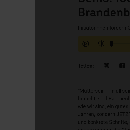
Brandenb
Initiatorinnen fordern 
“Muttersein – in all se
braucht, sind Rahmenb
wie wir sind, ein gutes
Jahren, sondern JETZ
und konkrete Schritte,
andere sorgen, die Gle