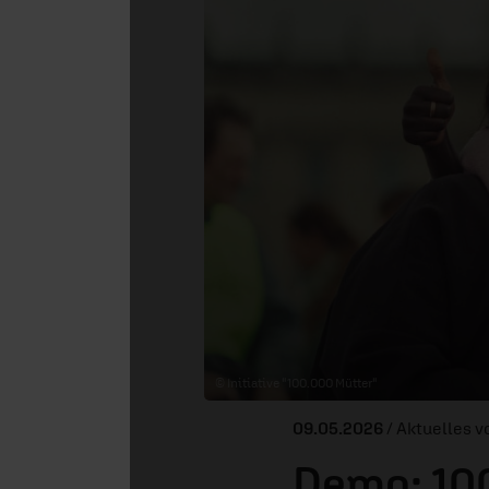
© Initiative "100.000 Mütter"
09.05.2026
/ Aktuelles 
Demo: 10