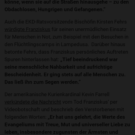
könne, wenn sie auf die Straßen hinausgehe – zu den
Obdachlosen, Hungrigen und Gefangenen.“
Auch die EKD-Ratsvorsitzende Bischöfin Kirsten Fehrs
würdigte Franziskus
für seinen unermüdlichen Einsatz
für Menschen in Not, zum Beispiel mit den Besuchen in
den Flüchtlingscamps in Lampedusa. Darüber hinaus
betonte Fehrs, dass Franziskus persönliches Auftreten
Spuren hinterlassen hat:
„Tief beeindruckend war
seine menschliche Nahbarkeit und aufrichtige
Bescheidenheit. Er ging stets auf alle Menschen zu.
Das ließ ihn zum Segen werden.“
Der amerikanische Kurienkardinal Kevin Farrell
verkündete die Nachricht
vom Tod Franziskus‘ per
Videobotschaft und beschrieb den Verstorbenen mit
folgenden Worten:
„Er hat uns gelehrt, die Werte des
Evangeliums mit Treue, Mut und universeller Liebe zu
leben, insbesondere zugunsten der Ärmsten und