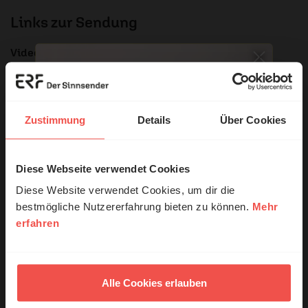
Links zur Sendung
Videobotschaft Kardinal Kevin Farrell
Artikel zu Franziskus der Vatican News
Nachruf auf Franziskus von Bischof Dr. Georg Bätzing
Nachruf auf Franziskus von EKD-Ratsvorsitzender
Zustimmung
Details
Über Cookies
Kirsten Fehrs
Produkte zur Sendung
Diese Webseite verwendet Cookies
© Ruth Schneider / ERF
Diese Website verwendet Cookies, um dir die
bestmögliche Nutzererfahrung bieten zu können.
Mehr
erfahren
Erzähl mal!
Das erleben unsere Hörerinnen und
Hörer mit Gott ...
Alle Cookies erlauben