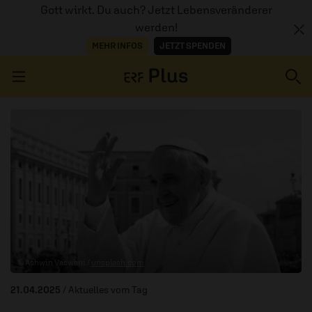
Gott wirkt. Du auch? Jetzt Lebensveränderer
werden!
MEHR INFOS
JETZT SPENDEN
Navigation überspringen
ERZÄHL MAL
AUDIOTHEK
PROGRAMM
MITMACHEN
© Ashwin Vaswani /
unsplash.com
PODCASTS
21.04.2025
/ Aktuelles vom Tag
ÜBER