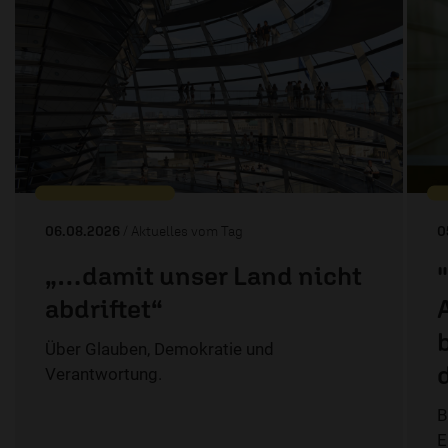
06.08.2026
/ Aktuelles vom Tag
0
„…damit unser Land nicht
abdriftet“
Über Glauben, Demokratie und
Verantwortung.
B
E