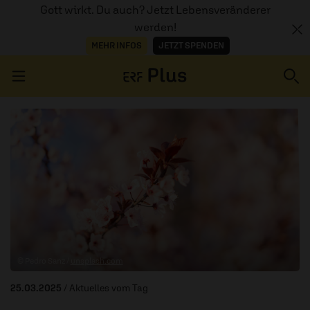
Gott wirkt. Du auch? Jetzt Lebensveränderer
werden!
MEHR INFOS
JETZT SPENDEN
Navigation überspringen
ERZÄHL MAL
AUDIOTHEK
PROGRAMM
MITMACHEN
© Pedro Sanz /
unsplash.com
PODCASTS
25.03.2025
/ Aktuelles vom Tag
ÜBER