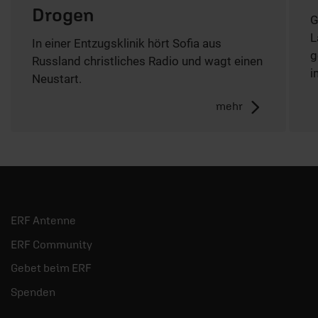
Drogen
G
L
In einer Entzugsklinik hört Sofia aus
g
Russland christliches Radio und wagt einen
i
Neustart.
mehr
ERF Antenne
ERF Community
Gebet beim ERF
Spenden