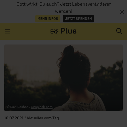
Gott wirkt. Du auch? Jetzt Lebensveränderer
werden!
MEHR INFOS
JETZT SPENDEN
Navigation überspringen
ERZÄHL MAL
AUDIOTHEK
PROGRAMM
MITMACHEN
© Ravi Roshan /
Unsplash.com
PODCASTS
16.07.2021
/ Aktuelles vom Tag
ÜBER