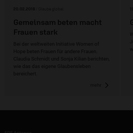
20.02.2018
/ Glaube global
1
Gemeinsam beten macht
Frauen stark
W
J
Bei der weltweiten Initiative Women of
w
Hope beten Frauen für andere Frauen.
Claudia Schmidt und Sonja Kilian berichten,
wie das das eigene Glaubensleben
bereichert.
mehr
ERF Antenne