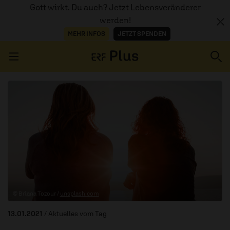
Gott wirkt. Du auch? Jetzt Lebensveränderer
werden!
MEHR INFOS
JETZT SPENDEN
Navigation überspringen
ERZÄHL MAL
AUDIOTHEK
PROGRAMM
MITMACHEN
© Briana Tozour /
unsplash.com
PODCASTS
13.01.2021
/ Aktuelles vom Tag
ÜBER