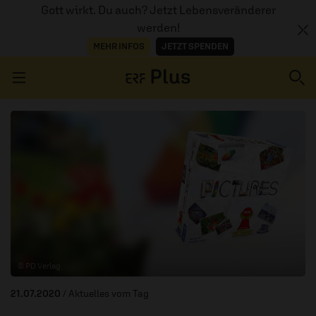
Gott wirkt. Du auch? Jetzt Lebensveränderer
werden!
MEHR INFOS
JETZT SPENDEN
Navigation überspringen
ERZÄHL MAL
AUDIOTHEK
PROGRAMM
MITMACHEN
© PD Verlag
PODCASTS
21.07.2020
/ Aktuelles vom Tag
ÜBER