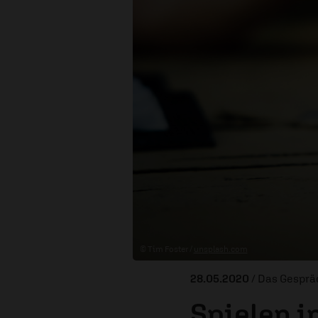
© Tim Foster /
unsplash.com
28.05.2020
/ Das Gesprä
Spielen i