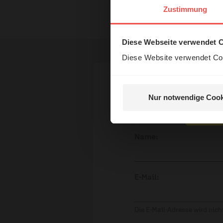
Das 
Nutzungsrechte
Zustimmung
und H
Diese Webseite verwendet 
Diese Website verwendet Coo
Ihr Kommen
Nur notwendige Cook
Nein, 
Name:
E-Mail:
Die E-Mail-Adresse wird nicht