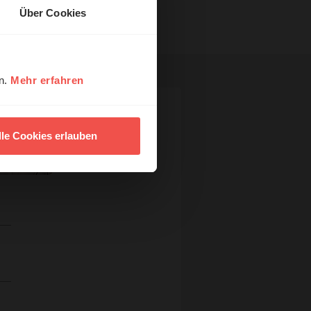
Über Cookies
en.
Mehr erfahren
lle Cookies erlauben