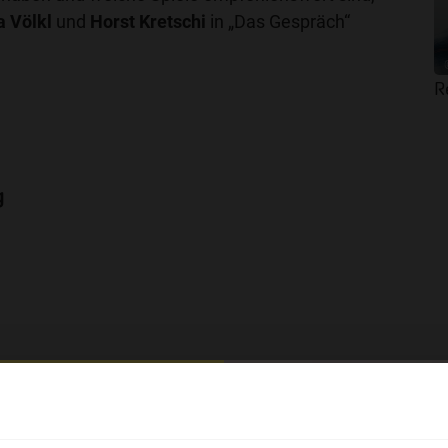
a Völkl
und
Horst Kretschi
in „Das Gespräch“
R
g
hl mal!