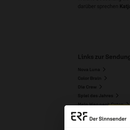
darüber sprechen
Katj
Links zur Sendun
Nova Luna
Color Brain
Die Crew
Spiel des Jahres
Mein Weg nach Catan
Zeit für Brettspiele
Erzä
Weltspieltag