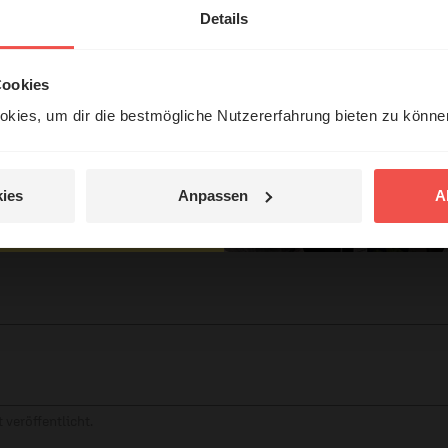
erleben unsere Hörerinnen
Details
örer mit Gott ...
Cookies
kies, um dir die bestmögliche Nutzererfahrung bieten zu könn
Jetzt Geschichten
entdecken
tar
ies
Anpassen
A
jetzt nicht.
© Ruth Schneider / ERF
 veröffentlicht.