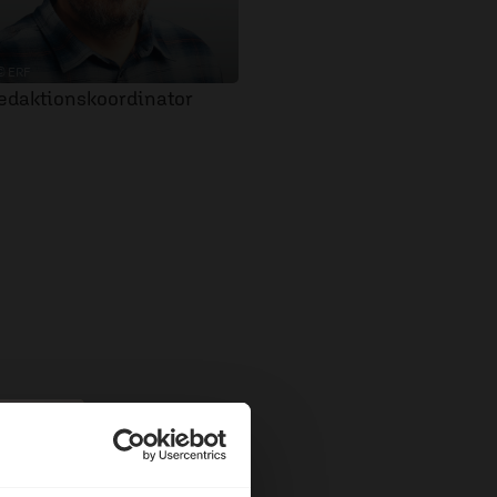
© ERF
edaktionskoordinator