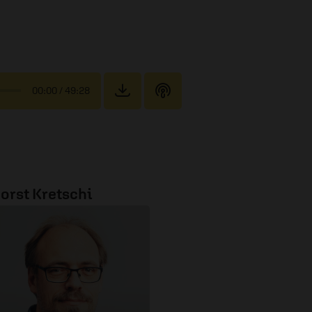
00:00
/ 49:28
orst Kretschi