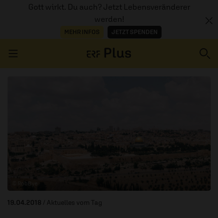
Gott wirkt. Du auch? Jetzt Lebensveränderer
werden!
MEHR INFOS
JETZT SPENDEN
Navigation überspringen
ERZÄHL MAL
AUDIOTHEK
PROGRAMM
MITMACHEN
© RobBye
PODCASTS
19.04.2018
/ Aktuelles vom Tag
ÜBER