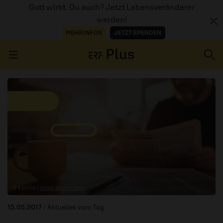
Gott wirkt. Du auch? Jetzt Lebensveränderer
werden!
MEHR INFOS
JETZT SPENDEN
Navigation überspringen
ERZÄHL MAL
AUDIOTHEK
PROGRAMM
MITMACHEN
© Elmira /
stock.adobe.com
PODCASTS
15.05.2017
/ Aktuelles vom Tag
ÜBER