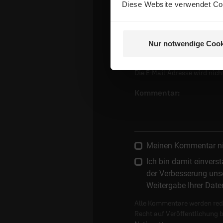
Diese Website verwendet Coo
E-Mail:
Nur notwendige Cook
Die E-Mail-Adresse wird nicht
Kommentar:
Meinen Kommentar nich
Ich bin damit einver
der Verbesserung unse
Weitergabe Ihrer Date
Alle Kommentare werden reda
Recht auf Veröffentlichung 