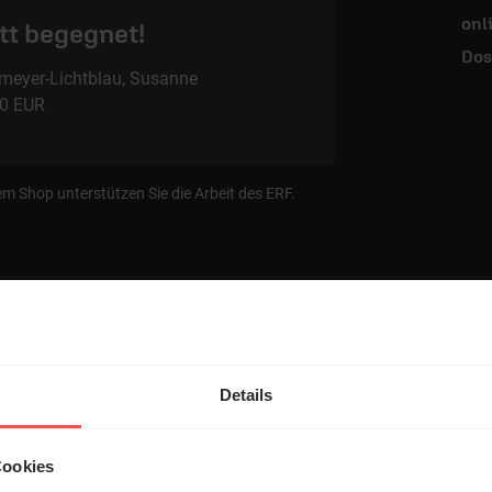
onl
tt begegnet!
Dos
eyer-Lichtblau, Susanne
00 EUR
em Shop unterstützen Sie die Arbeit des ERF.
tar
Details
Cookies