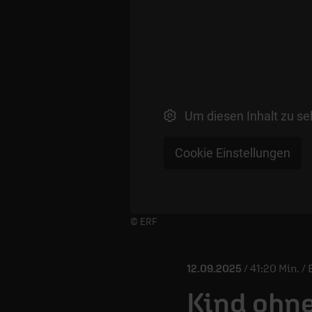
Um diesen Inhalt zu se
Cookie Einstellungen
Player starten/anhalten
© ERF
12.09.2025
/ 41:20 Min. 
Kind ohne