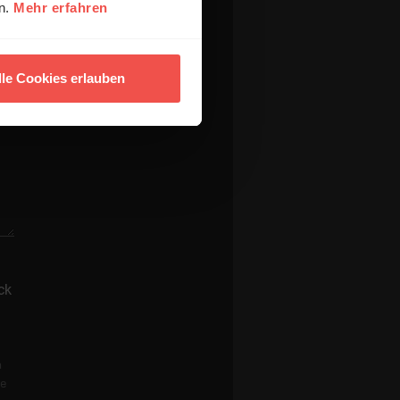
en.
Mehr erfahren
lle Cookies erlauben
ck
n
re