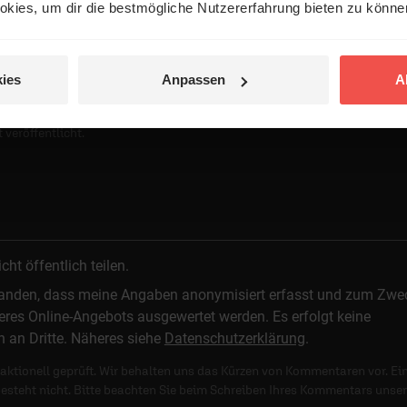
kies, um dir die bestmögliche Nutzererfahrung bieten zu könn
ies
Anpassen
A
 veröffentlicht.
t öffentlich teilen.
standen, dass meine Angaben anonymisiert erfasst und zum Zwe
res Online-Angebots ausgewertet werden. Es erfolgt keine
n an Dritte. Näheres siehe
Datenschutzerklärung
.
ktionell geprüft. Wir behalten uns das Kürzen von Kommentaren vor. Ei
besteht nicht. Bitte beachten Sie beim Schreiben Ihres Kommentars unse