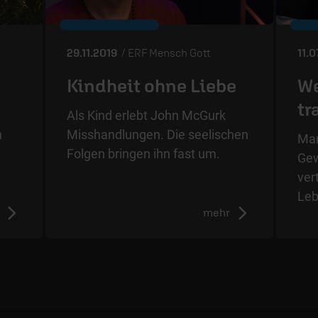
29.11.2019
/ ERF Mensch Gott
11.
Kindheit ohne Liebe
We
tr
Als Kind erlebt John McGurk
n
Misshandlungen. Die seelischen
Mar
Folgen bringen ihn fast um.
Gew
ver
Le
mehr