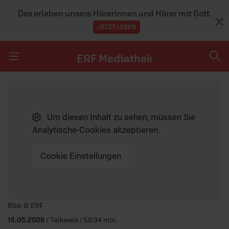
Das erleben unsere Hörerinnen und Hörer mit Gott.
JETZT LESEN
ERF Mediathek
Navigation überspringen
ERF Mediathek
Um diesen Inhalt zu sehen, müssen Sie
SENDUNGEN A-Z
Analytische-Cookies akzeptieren.
ERF WEB-TV
Cookie Einstellungen
APPS
Player starten/anhalten
Bild: © ERF
15.05.2026
/ Talkwerk / 58:34 min.