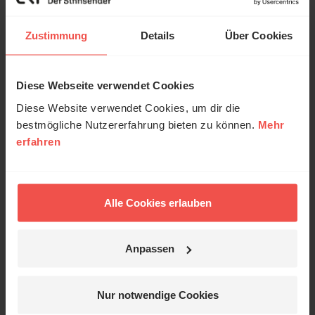
Kommentar:
Zustimmung
Details
Über Cookies
Diese Webseite verwendet Cookies
Meinen Kommentar nicht öffentlich teilen.
Diese Website verwendet Cookies, um dir die
Ich bin damit einverstanden, dass meine Angaben
bestmögliche Nutzererfahrung bieten zu können.
Mehr
anonymisiert erfasst und zum Zweck der
erfahren
Verbesserung unseres Online-Angebots
ausgewertet werden. Es erfolgt keine Weitergabe
Ihrer Daten an Dritte. Näheres siehe
Datenschutzerklärung
.
Alle Cookies erlauben
Alle Kommentare werden redaktionell geprüft. Wir behalten
uns das Kürzen von Kommentaren vor. Ein Recht auf
Veröffentlichung besteht nicht. Bitte beachten Sie beim
Anpassen
Schreiben Ihres Kommentars unsere
Netiquette
.
Nur notwendige Cookies
Absenden