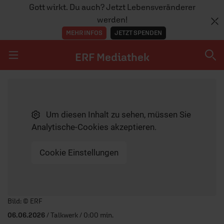
Gott wirkt. Du auch? Jetzt Lebensveränderer
werden!
MEHR INFOS
JETZT SPENDEN
ERF Mediathek
Navigation überspringen
ERF Mediathek
Um diesen Inhalt zu sehen, müssen Sie
SENDUNGEN A-Z
Analytische-Cookies akzeptieren.
ERF WEB-TV
Cookie Einstellungen
APPS
Player starten/anhalten
Bild: © ERF
06.06.2026
/ Talkwerk / 0:00 min.