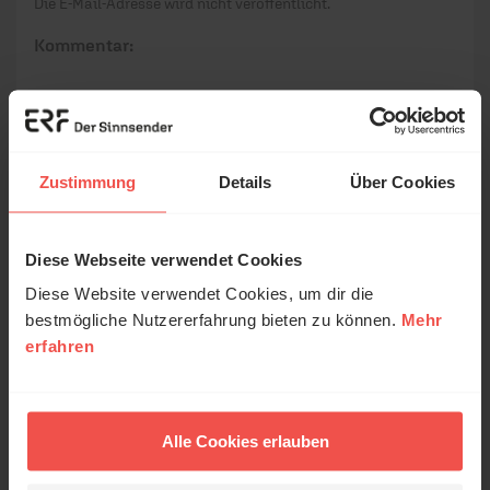
Die E-Mail-Adresse wird nicht veröffentlicht.
Kommentar:
Meinen Kommentar nicht öffentlich teilen.
Zustimmung
Details
Über Cookies
Ich bin damit einverstanden, dass meine Angaben
anonymisiert erfasst und zum Zweck der
Verbesserung unseres Online-Angebots
Diese Webseite verwendet Cookies
ausgewertet werden. Es erfolgt keine Weitergabe
Diese Website verwendet Cookies, um dir die
Ihrer Daten an Dritte. Näheres siehe
bestmögliche Nutzererfahrung bieten zu können.
Mehr
Datenschutzerklärung
.
erfahren
Alle Kommentare werden redaktionell geprüft. Wir behalten
uns das Kürzen von Kommentaren vor. Ein Recht auf
Veröffentlichung besteht nicht. Bitte beachten Sie beim
Schreiben Ihres Kommentars unsere
Netiquette
.
Alle Cookies erlauben
Absenden