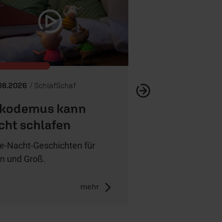
Martha beschw
08.2026
/ SchlafSchaf
kodemus kann
cht schlafen
e-Nacht-Geschichten für
in und Groß.
mehr