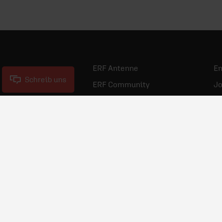
ERF Antenne
E
Schreib uns
ERF Community
Jo
Gebet beim ERF
Ne
Spenden
Po
Pr
© 2026 ERF