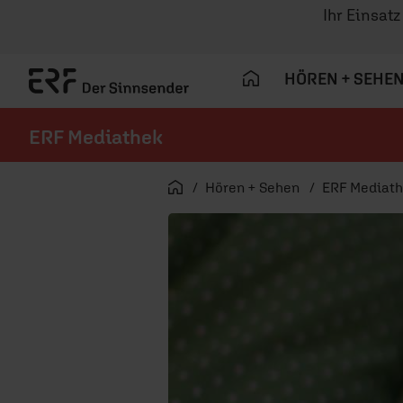
Ihr Einsat
HÖREN + SEHE
ERF Mediathek
Navigation überspringen
Startseite
Hören + Sehen
ERF Mediat