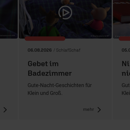
06.08.2026
/ SchlafSchaf
05.
Gebet im
Ni
Badezimmer
ni
Gute-Nacht-Geschichten für
Gut
Klein und Groß.
Kle
r
mehr