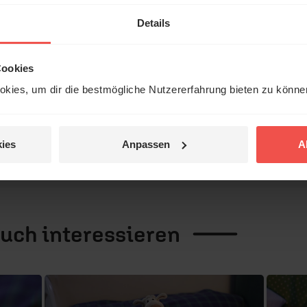
 für das Volk
Details
Cookies
emeinsames Projekt vom Bibellesebund
kies, um dir die bestmögliche Nutzererfahrung bieten zu könn
ies
Anpassen
A
auch
interessieren