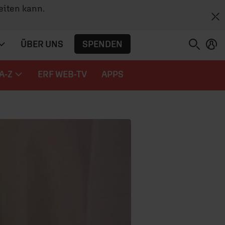
eiten kann.
SPENDEN
ÜBER UNS
A-Z
ERF WEB-TV
APPS