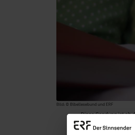
Bild: © Bibellesebund und ERF
Diese Sendung ist ab 
13.08.2026
/ SchlafSchaf 