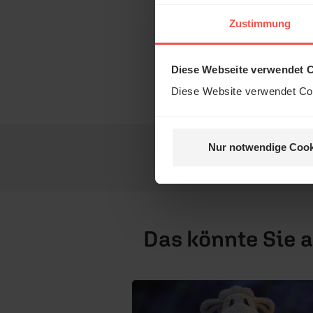
Ein König
Zustimmung
Israel
Diese Webseite verwendet 
SchlafSchaf ist ein g
Diese Website verwendet Coo
und ERF Medien.
Nur notwendige Cook
Das könnte Sie 