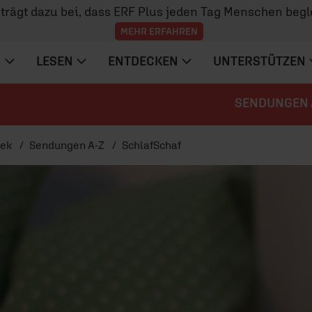
z trägt dazu bei, dass ERF Plus jeden Tag Menschen begl
MEHR ERFAHREN
N
LESEN
ENTDECKEN
UNTERSTÜTZEN
SENDUNGEN 
hek
Sendungen A-Z
SchlafSchaf