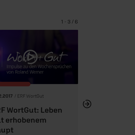
1 - 3 / 6
ERF WortGut: Der 
Esel
12.2017
/ ERF WortGut
F WortGut: Leben
t erhobenem
aupt