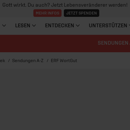
Gott wirkt. Du auch? Jetzt Lebensveränderer werden!
MEHR INFOS
JETZT SPENDEN
N
LESEN
ENTDECKEN
UNTERSTÜTZEN
SENDUNGEN 
hek
Sendungen A-Z
ERF WortGut