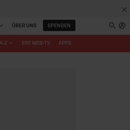
SPENDEN
ÜBER UNS
A-Z
ERF WEB-TV
APPS