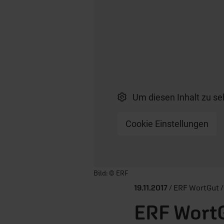
Um diesen Inhalt zu se
Cookie Einstellungen
Player starten/anhalten
Bild: © ERF
19.11.2017
/ ERF WortGut /
ERF WortG