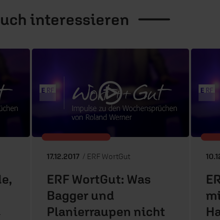
auch
interessieren
17.12.2017
/ ERF WortGut
10.
e,
ERF WortGut: Was
ER
Bagger und
mi
Planierraupen nicht
H
r