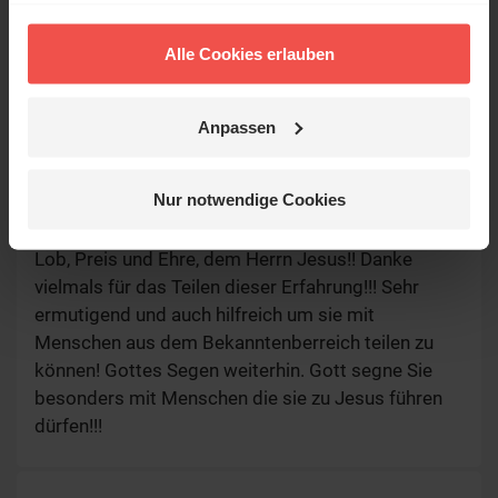
2 Korinther 3
17 Der Herr aber ist der Geist; und wo der Geist
Alle Cookies erlauben
des Herrn ist, da ist Freiheit.
18 Wir alle aber, indem wir mit UNVERHÜLLTEM
Angesicht die
…
mehr
Anpassen
Nur notwendige Cookies
Monika
/
21.11.2021, 16:02 Uhr
Lob, Preis und Ehre, dem Herrn Jesus!! Danke
vielmals für das Teilen dieser Erfahrung!!! Sehr
ermutigend und auch hilfreich um sie mit
Menschen aus dem Bekanntenberreich teilen zu
können! Gottes Segen weiterhin. Gott segne Sie
besonders mit Menschen die sie zu Jesus führen
dürfen!!!