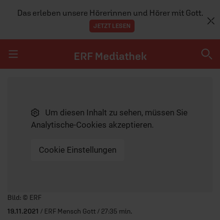
Das erleben unsere Hörerinnen und Hörer mit Gott.
JETZT LESEN
ERF Mediathek
Navigation überspringen
ERF Mediathek
Um diesen Inhalt zu sehen, müssen Sie
SENDUNGEN A-Z
Analytische-Cookies akzeptieren.
ERF WEB-TV
Cookie Einstellungen
APPS
Player starten/anhalten
Bild: © ERF
19.11.2021
/ ERF Mensch Gott / 27:35 min.