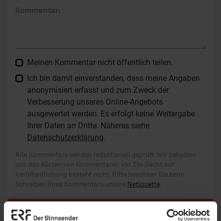
Kommentar:
Meinen Kommentar nicht öffentlich teilen.
Ich bin damit einverstanden, dass meine Angaben
anonymisiert erfasst und zum Zweck der
Verbesserung unseres Online-Angebots
ausgewertet werden. Es erfolgt keine Weitergabe
Ihrer Daten an Dritte. Näheres siehe
Datenschutzerklärung
.
Alle Kommentare werden redaktionell geprüft. Wir behalten
uns das Kürzen von Kommentaren vor. Ein Recht auf
Veröffentlichung besteht nicht. Bitte beachten Sie beim
Schreiben Ihres Kommentars unsere
Netiquette
.
Absenden