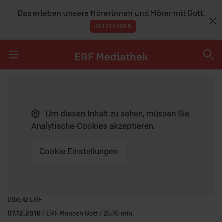
Das erleben unsere Hörerinnen und Hörer mit Gott.
JETZT LESEN
ERF Mediathek
Navigation überspringen
ERF Mediathek
Um diesen Inhalt zu sehen, müssen Sie
SENDUNGEN A-Z
Analytische-Cookies akzeptieren.
ERF WEB-TV
Cookie Einstellungen
APPS
Player starten/anhalten
Bild: © ERF
07.12.2018
/ ERF Mensch Gott / 25:16 min.