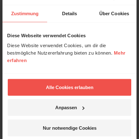
Zustimmung
Details
Über Cookies
Kommentare (1)
Diese Webseite verwendet Cookies
Die in den Kommentaren geäußerten Inhalte und Meinungen
geben ausschließlich die persönliche Meinung der jeweiligen
Diese Website verwendet Cookies, um dir die
Verfasser wieder. Der ERF übernimmt keine Gewähr für die
bestmögliche Nutzererfahrung bieten zu können.
Mehr
Richtigkeit, Vollständigkeit oder Rechtmäßigkeit der von
erfahren
Nutzern veröffentlichten Kommentare.
Judith
/
09.12.2018, 13:31 Uhr
Alle Cookies erlauben
ein sehr bewegendes Zeugnis von einem absolut
überzeugenden Christen, dem man die Erlösung
Anpassen
auch ansieht
Nur notwendige Cookies