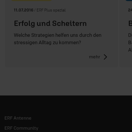
11.07.2016
/ ERF Plus spezial
2
Erfolg und Scheitern
B
Welche Strategien helfen uns durch den
D
stressigen Alltag zu kommen?
B
A
mehr
ERF Antenne
ERF Community