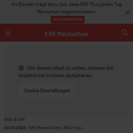
Ihr Einsatz trägt dazu bei, dass ERF Plus jeden Tag
Menschen begleiten kann.
MEHR ERFAHREN
ERF Mediathek
Navigation überspringen
ERF Mediathek
Um diesen Inhalt zu sehen, müssen Sie
SENDUNGEN A-Z
Analytische-Cookies akzeptieren.
ERF WEB-TV
Cookie Einstellungen
APPS
Player starten/anhalten
Bild: © ERF
20.10.2023
/ ERF Mensch Gott / 28:57 min.