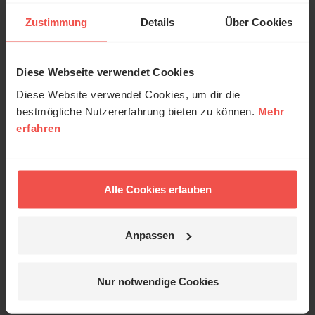
Zustimmung
Details
Über Cookies
Meinen Kommentar nicht öffentlich teilen.
Diese Webseite verwendet Cookies
Ich bin damit einverstanden, dass meine Angaben
Diese Website verwendet Cookies, um dir die
anonymisiert erfasst und zum Zweck der
bestmögliche Nutzererfahrung bieten zu können.
Mehr
Verbesserung unseres Online-Angebots
erfahren
ausgewertet werden. Es erfolgt keine Weitergabe
Ihrer Daten an Dritte. Näheres siehe
Datenschutzerklärung
.
Alle Cookies erlauben
Alle Kommentare werden redaktionell geprüft. Wir behalten
uns das Kürzen von Kommentaren vor. Ein Recht auf
Veröffentlichung besteht nicht. Bitte beachten Sie beim
Anpassen
Schreiben Ihres Kommentars unsere
Netiquette
.
Absenden
Nur notwendige Cookies