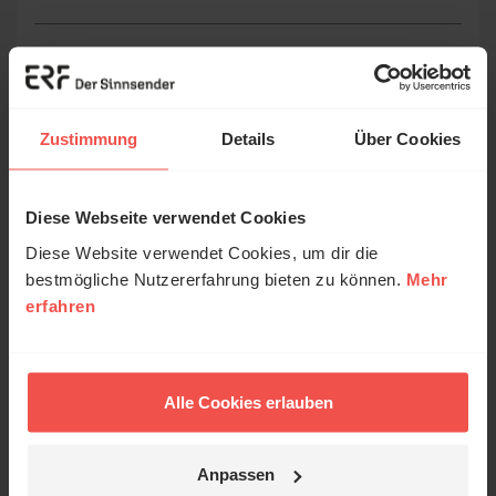
E-Mail:
Die E-Mail-Adresse wird nicht veröffentlicht.
Zustimmung
Details
Über Cookies
Kommentar:
Diese Webseite verwendet Cookies
Diese Website verwendet Cookies, um dir die
bestmögliche Nutzererfahrung bieten zu können.
Mehr
Meinen Kommentar nicht öffentlich teilen.
erfahren
Ich bin damit einverstanden, dass meine Angaben
anonymisiert erfasst und zum Zweck der
Verbesserung unseres Online-Angebots
ausgewertet werden. Es erfolgt keine Weitergabe
Alle Cookies erlauben
Ihrer Daten an Dritte. Näheres siehe
Datenschutzerklärung
.
Anpassen
Alle Kommentare werden redaktionell geprüft. Wir behalten