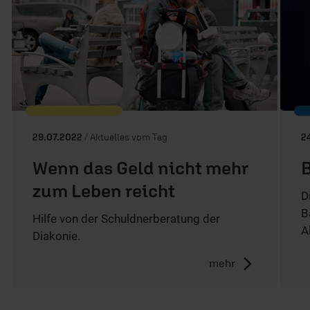
29.07.2022
/ Aktuelles vom Tag
2
Wenn das Geld nicht mehr
B
zum Leben reicht
D
B
Hilfe von der Schuldnerberatung der
A
Diakonie.
mehr