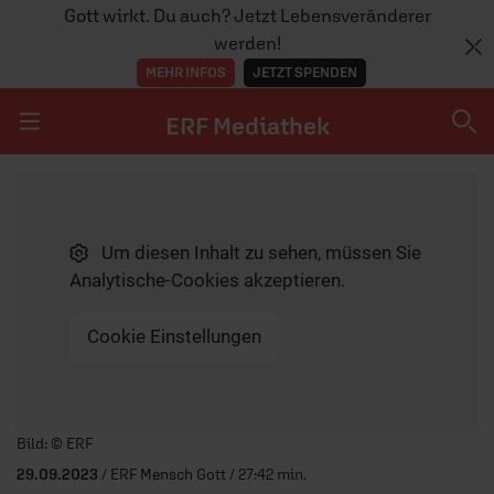
Gott wirkt. Du auch? Jetzt Lebensveränderer
werden!
MEHR INFOS
JETZT SPENDEN
ERF Mediathek
Navigation überspringen
ERF Mediathek
Um diesen Inhalt zu sehen, müssen Sie
SENDUNGEN A-Z
Analytische-Cookies akzeptieren.
ERF WEB-TV
Cookie Einstellungen
APPS
Player starten/anhalten
Bild: © ERF
29.09.2023
/ ERF Mensch Gott / 27:42 min.