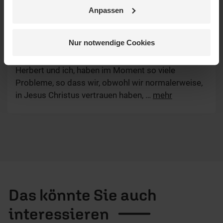
Anpassen
Margret S.
/
28.02.2021, 11:54 Uhr
Nur notwendige Cookies
Guten Morgen lieber Jörg!
Der Herr segne und behüte dich auch!!! AMEN
Herbert und ich, haben im Moment so viele
Probleme, so dass wir, obwohl wir normalerweise,
in Jesus Christus vertrauen haben,
…
mehr
Das könnte Sie auch
interessieren