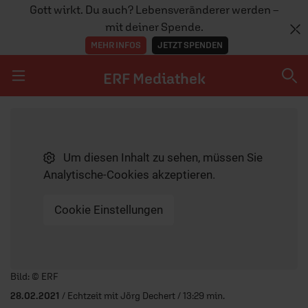
Gott wirkt. Du auch? Lebensveränderer werden –
mit deiner Spende.
MEHR INFOS
JETZT SPENDEN
ERF Mediathek
Navigation überspringen
ERF Mediathek
Um diesen Inhalt zu sehen, müssen Sie
SENDUNGEN A-Z
Analytische-Cookies akzeptieren.
ERF WEB-TV
Cookie Einstellungen
APPS
Player starten/anhalten
Bild: © ERF
28.02.2021
/ Echtzeit mit Jörg Dechert / 13:29 min.