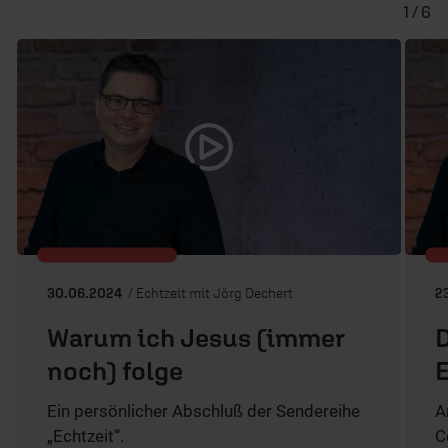
1 / 6
30.06.2024
/ Echtzeit mit Jörg Dechert
2
Warum ich Jesus (immer
D
noch) folge
E
Ein persönlicher Abschluß der Sendereihe
A
„Echtzeit“.
C