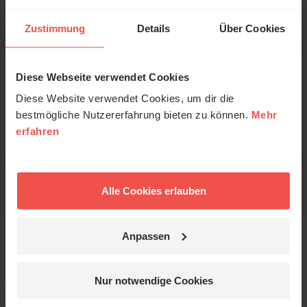
ausgewertet werden. Es erfolgt keine Weitergabe
Ihrer Daten an Dritte. Näheres siehe
Zustimmung
Details
Über Cookies
Datenschutzerklärung
.
Alle Kommentare werden redaktionell geprüft. Wir behalten
uns das Kürzen von Kommentaren vor. Ein Recht auf
Diese Webseite verwendet Cookies
Veröffentlichung besteht nicht. Bitte beachten Sie beim
Diese Website verwendet Cookies, um dir die
Schreiben Ihres Kommentars unsere
Netiquette
.
bestmögliche Nutzererfahrung bieten zu können.
Mehr
erfahren
Absenden
Alle Cookies erlauben
Anpassen
Das könnte Sie auch
Nur notwendige Cookies
interessieren