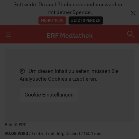
Gott wirkt. Du auch? Lebensveränderer werden –
mit deiner Spende.
MEHR INFOS
JETZT SPENDEN
ERF Mediathek
Navigation überspringen
ERF Mediathek
Um diesen Inhalt zu sehen, müssen Sie
SENDUNGEN A-Z
Analytische-Cookies akzeptieren.
ERF WEB-TV
Cookie Einstellungen
APPS
Player starten/anhalten
Bild: © ERF
20.09.2020
/ Echtzeit mit Jörg Dechert / 11:04 min.