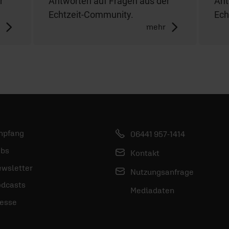
r
Antworten auf Fragen aus der
Ant
Echtzeit-Community.
Ech
r
mehr
mpfang
06441 957-1414
bs
Kontakt
wsletter
Nutzungsanfrage
dcasts
Mediadaten
esse