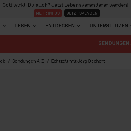
Gott wirkt. Du auch? Jetzt Lebensveränderer werden!
MEHR INFOS
JETZT SPENDEN
N
LESEN
ENTDECKEN
UNTERSTÜTZEN
SENDUNGEN 
hek
Sendungen A-Z
Echtzeit mit Jörg Dechert