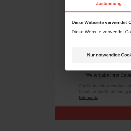
Zustimmung
Die E-Mail-Adresse wird nicht
Kommentar:
Diese Webseite verwendet 
Diese Website verwendet Coo
Meinen Kommentar nich
Nur notwendige Cook
Ich bin damit einver
der Verbesserung unse
Weitergabe Ihrer Date
Alle Kommentare werden reda
Recht auf Veröffentlichung 
Netiquette
.