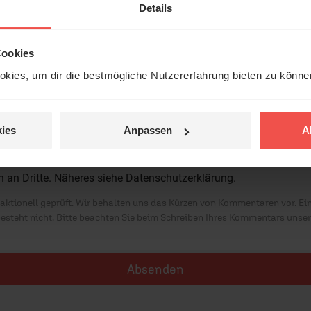
Details
 veröffentlicht.
Cookies
kies, um dir die bestmögliche Nutzererfahrung bieten zu könn
t öffentlich teilen.
ies
Anpassen
A
standen, dass meine Angaben anonymisiert erfasst und zum Zwe
res Online-Angebots ausgewertet werden. Es erfolgt keine
n an Dritte. Näheres siehe
Datenschutzerklärung
.
ktionell geprüft. Wir behalten uns das Kürzen von Kommentaren vor. Ei
besteht nicht. Bitte beachten Sie beim Schreiben Ihres Kommentars unse
Absenden