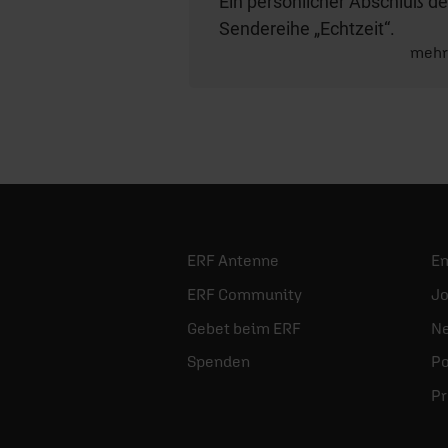
Ein persönlicher Abschluß de
Sendereihe „Echtzeit“.
meh
ERF Antenne
E
ERF Community
Jo
Gebet beim ERF
Ne
Spenden
Po
Pr