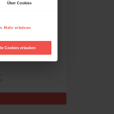
Über Cookies
en.
Mehr erfahren
lle Cookies erlauben
ck
n
re