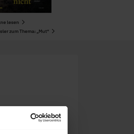
ine lesen
sier zum Thema: „Mut“