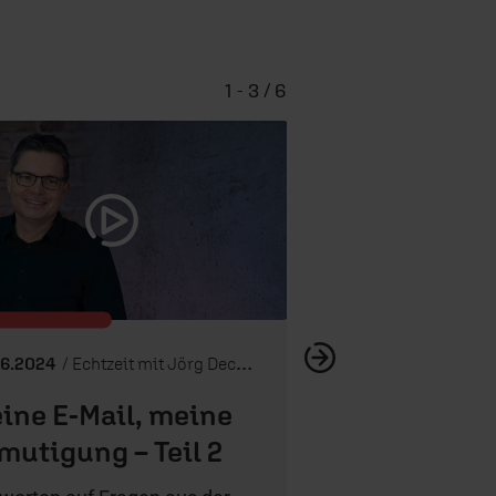
1 - 3 / 6
Deine E-Mail, mein
Teil 1
06.2024
/ Echtzeit mit Jörg Dechert
ine E-Mail, meine
mutigung – Teil 2