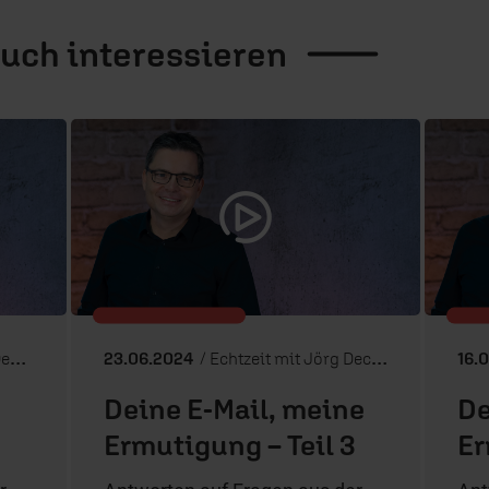
auch
interessieren
rt
23.06.2024
/ Echtzeit mit Jörg Dechert
16.
Deine E-Mail, meine
De
e
Ermutigung – Teil 3
Er