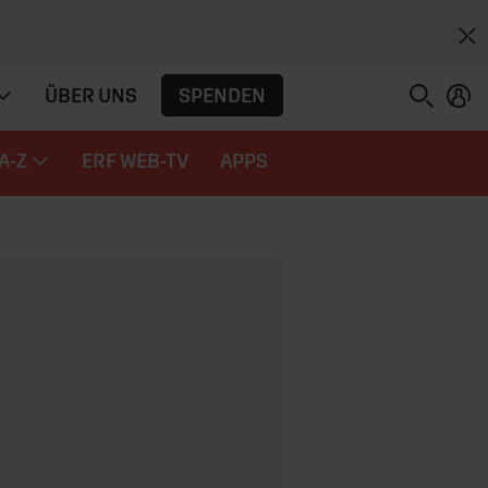
SPENDEN
ÜBER UNS
A-Z
ERF WEB-TV
APPS