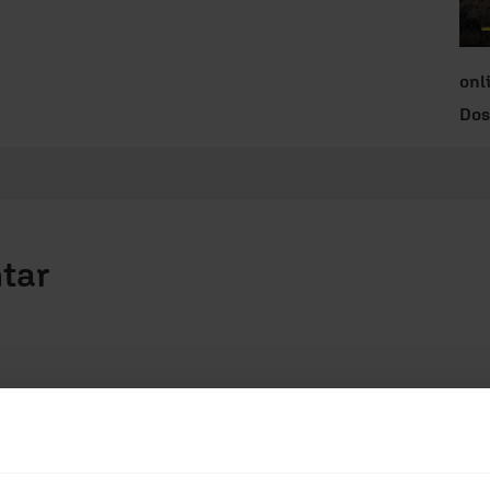
onl
Dos
tar