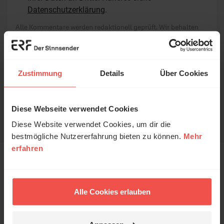
Datenschutzerklärung
.
Alle Kommentare werden redaktionell geprüft. Wir behalten
uns das Kürzen von Kommentaren vor. Ein Recht auf
Veröffentlichung besteht nicht. Bitte beachten Sie beim
Schreiben Ihres Kommentars unsere
Netiquette
.
Zustimmung
Details
Über Cookies
Absenden
Diese Webseite verwendet Cookies
Diese Website verwendet Cookies, um dir die
bestmögliche Nutzererfahrung bieten zu können.
Mehr
erfahren
Das könnte Sie auch
interessieren
Alle Cookies erlauben
1 / 6