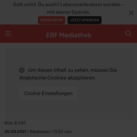
Gott wirkt. Du auch? Lebensveränderer werden –
mit deiner Spende.
MEHR INFOS
JETZT SPENDEN
ERF Mediathek
Navigation überspringen
ERF Mediathek
Um diesen Inhalt zu sehen, müssen Sie
SENDUNGEN A-Z
Analytische-Cookies akzeptieren.
ERF WEB-TV
Cookie Einstellungen
APPS
Player starten/anhalten
Bild: © ERF
26.09.2021
/ Bibellesen / 13:30 min.