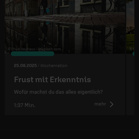
© Ehud Neuhaus /
unsplash.com
© Ben
25.08.2025
/ Wochenration
1
Frust mit Erkenntnis
Wofür machst du das alles eigentlich?
W
mehr
1:37 Min.
2