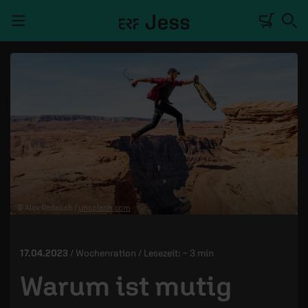
Navigation überspringen
TALKWERK
REPORTAGE
RADIO
DEINE APP
© Alex Radelich /
unsplash.com
PODCASTS
MITMACHEN
17.04.2023
/ Wochenration / Lesezeit: ~ 3 min
ÜBER UNS
Warum ist mutig