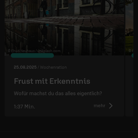
© Ehud Neuhaus /
unsplash.com
© Ben
25.08.2025
/ Wochenration
1
Frust mit Erkenntnis
Wofür machst du das alles eigentlich?
W
mehr
1:37 Min.
2