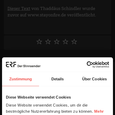
Dieser Text
von Thaddäus Schindler wurde
zuvor auf www.stayonfire.de veröffentlicht.
Zustimmung
Details
Über Cookies
Ihr Kommentar
Diese Webseite verwendet Cookies
Diese Website verwendet Cookies, um dir die
bestmögliche Nutzererfahrung bieten zu können.
Mehr
Name: