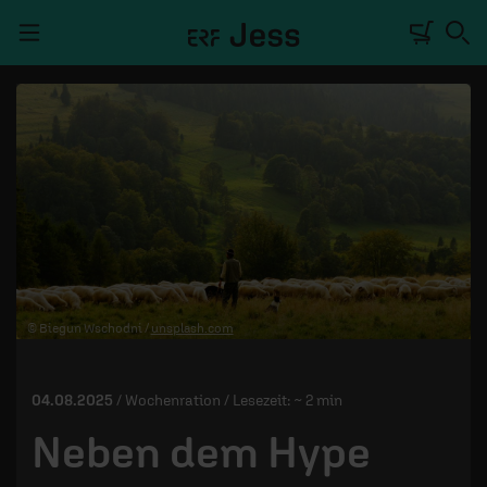
Navigation überspringen
TALKWERK
REPORTAGE
RADIO
DEINE APP
© Biegun Wschodni /
unsplash.com
PODCASTS
MITMACHEN
04.08.2025
/ Wochenration / Lesezeit: ~ 2 min
ÜBER UNS
Neben dem Hype