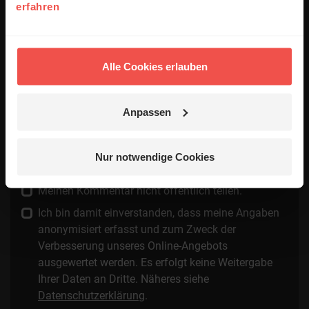
erfahren
E-Mail:
Alle Cookies erlauben
Die E-Mail-Adresse wird nicht veröffentlicht.
Anpassen
Kommentar:
Nur notwendige Cookies
Meinen Kommentar nicht öffentlich teilen.
Ich bin damit einverstanden, dass meine Angaben
anonymisiert erfasst und zum Zweck der
Verbesserung unseres Online-Angebots
ausgewertet werden. Es erfolgt keine Weitergabe
Ihrer Daten an Dritte. Näheres siehe
Datenschutzerklärung
.