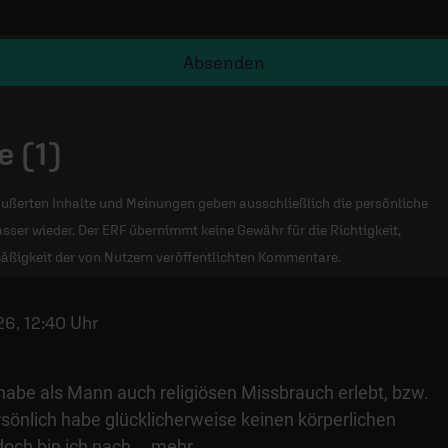
Absenden
 (1)
ußerten Inhalte und Meinungen geben ausschließlich die persönliche
sser wieder. Der ERF übernimmt keine Gewähr für die Richtigkeit,
äßigkeit der von Nutzern veröffentlichten Kommentare.
6, 12:40 Uhr
d habe als Mann auch religiösen Missbrauch erlebt, bzw.
rsönlich habe glücklicherweise keinen körperlichen
doch bin ich nach
…
mehr