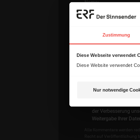
Name:
E-Mail:
Zustimmung
Die E-Mail-Adresse wird nicht
Diese Webseite verwendet 
Kommentar:
Diese Website verwendet Coo
Nur notwendige Cook
Meinen Kommentar nich
Ich bin damit einver
der Verbesserung unse
Weitergabe Ihrer Date
Alle Kommentare werden reda
Recht auf Veröffentlichung 