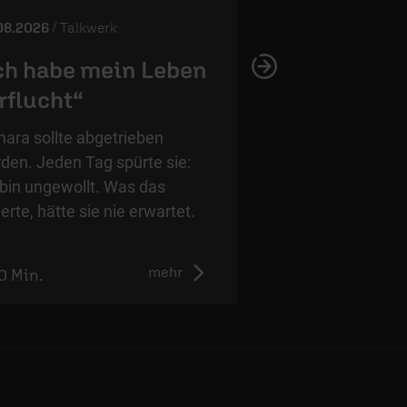
08.2026
/ Talkwerk
01.08.2026
/ Talkwer
ch habe mein Leben
Tabuthema S
rflucht“
Meine Tochter
ara sollte abgetrieben
Wie lebt man weite
den. Jeden Tag spürte sie:
eigene Kind nicht m
 bin ungewollt. Was das
Kati Birr spricht üb
erte, hätte sie nie erwartet.
Schmerz und wie e
weitergehen kann.
mehr
0 Min.
0:00 Min.