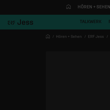
HÖREN + SEHE
TALKWERK
Navigation überspringen
Startseite
Hören + Sehen
ERF Jess