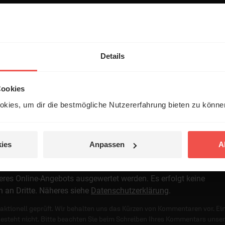
Details
 veröffentlicht.
Cookies
kies, um dir die bestmögliche Nutzererfahrung bieten zu könn
ies
Anpassen
A
t öffentlich teilen.
standen, dass meine Angaben anonymisiert erfasst und zum Zwe
res Online-Angebots ausgewertet werden. Es erfolgt keine
n an Dritte. Näheres siehe
Datenschutzerklärung
.
ktionell geprüft. Wir behalten uns das Kürzen von Kommentaren vor. Ei
besteht nicht. Bitte beachten Sie beim Schreiben Ihres Kommentars unse