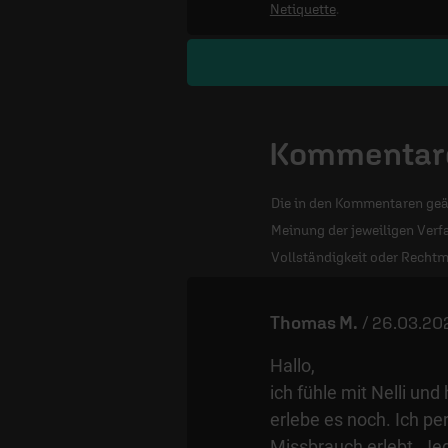
Netiquette
.
Kommentare
Die in den Kommentaren geä
Meinung der jeweiligen Verfa
Vollständigkeit oder Rechtm
Thomas M.
/
26.03.202
Hallo,
ich fühle mit Nelli un
erlebe es noch. Ich pe
Missbrauch erlebt. Je