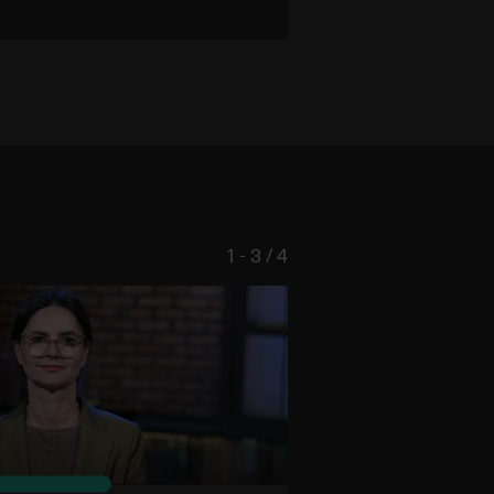
1 - 3 / 4
© ERF