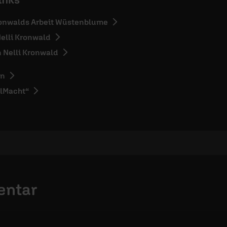
Kronwalds Arbeit Wüstenblume
elli Kronwald
 Nelli Kronwald
en
llMacht“
entar