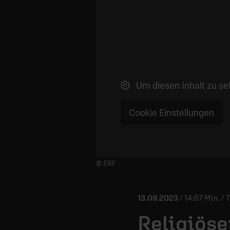
Um diesen Inhalt zu se
Cookie Einstellungen
Player starten/anhalten
© ERF
13.09.2023
/ 14:57 Min. /
Religiöse