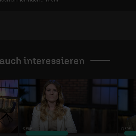
 auch
interessieren
© ERF
© ERF