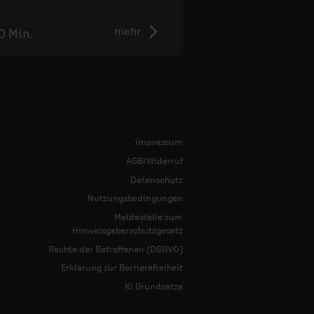
weitergehen kann.
mehr
0 Min.
0:00 Min.
Impressum
AGB/Widerruf
Datenschutz
Nutzungsbedingungen
Meldestelle zum
Hinweisgeberschutzgesetz
Rechte der Betroffenen (DSGVO)
Erklärung zur Barrierefreiheit
KI Grundsätze