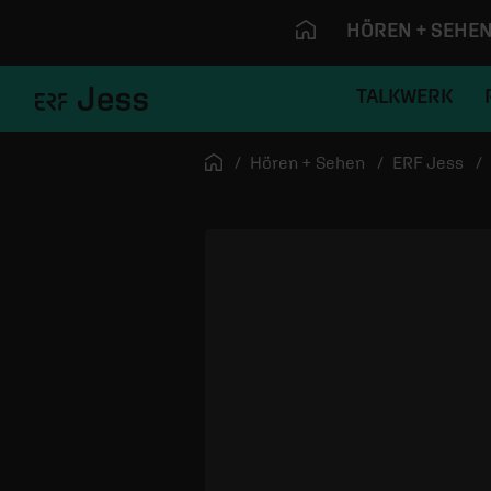
HÖREN + SEHE
TALKWERK
Navigation überspringen
Startseite
Hören + Sehen
ERF Jess