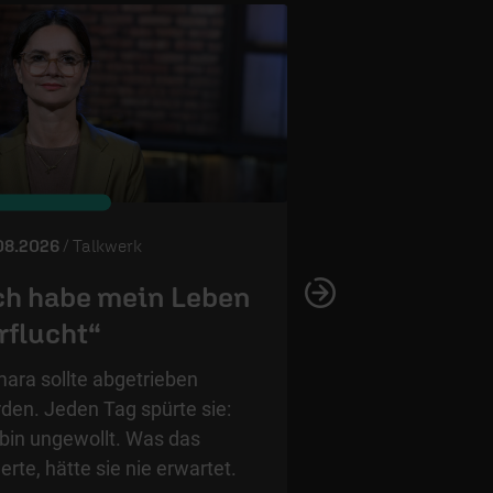
© ERF
08.2026
/ Talkwerk
01.08.2026
/ Talkwer
ch habe mein Leben
Tabuthema S
rflucht“
Meine Tochter
ara sollte abgetrieben
Wie lebt man weite
den. Jeden Tag spürte sie:
eigene Kind nicht m
 bin ungewollt. Was das
Kati Birr spricht üb
erte, hätte sie nie erwartet.
Schmerz und wie e