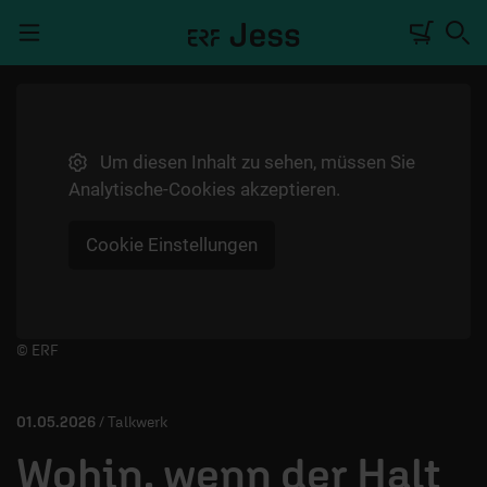
Navigation überspringen
Um diesen Inhalt zu sehen, müssen Sie
TALKWERK
Analytische-Cookies akzeptieren.
REPORTAGE
Cookie Einstellungen
RADIO
DEINE APP
PODCASTS
Player starten/anhalten
© ERF
MITMACHEN
01.05.2026
/ Talkwerk
ÜBER UNS
Wohin, wenn der Halt