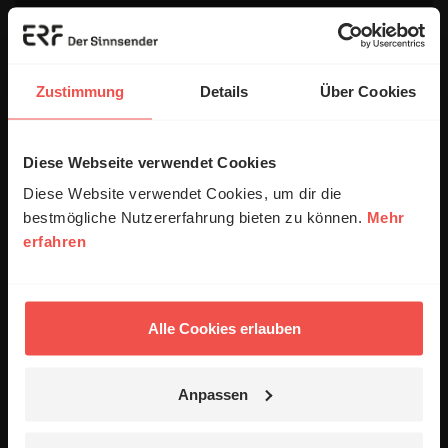
E-Mail:
Die E-Mail-Adresse wird nicht veröffentlicht.
Zustimmung
Details
Über Cookies
Kommentar:
Diese Webseite verwendet Cookies
Diese Website verwendet Cookies, um dir die
bestmögliche Nutzererfahrung bieten zu können.
Mehr
Meinen Kommentar nicht öffentlich teilen.
erfahren
Ich bin damit einverstanden, dass meine Angaben
anonymisiert erfasst und zum Zweck der
Verbesserung unseres Online-Angebots
ausgewertet werden. Es erfolgt keine Weitergabe
Alle Cookies erlauben
Ihrer Daten an Dritte. Näheres siehe
Datenschutzerklärung
.
Anpassen
Alle Kommentare werden redaktionell geprüft. Wir behalten
uns das Kürzen von Kommentaren vor. Ein Recht auf