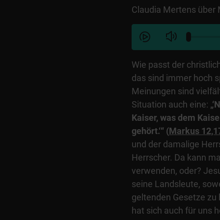
Claudia Mertens über 
Wie passt der christlic
das sind immer hoch 
Meinungen sind vielfäl
Situation auch eine:
„‘
Kaiser, was dem Kaiser
gehört.‘“
(
Markus 12,1
und der damalige Herrs
Herrscher. Da kann man
verwenden, oder? Jesus
seine Landsleute, sowe
geltenden Gesetze zu h
hat sich auch für uns 