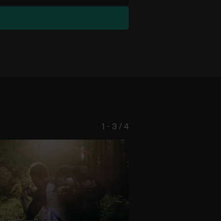
1 - 3 / 4
Virvel /
unsplash.com
© Marko Horvat /
unsplash.com