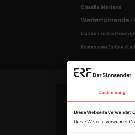
Claudia Mertens
Weiterführende L
Lies den Text auf dem E
Kostenloser Online-Gla
Zustimmung
Dein Komm
Diese Webseite verwendet 
Diese Website verwendet Coo
Name: