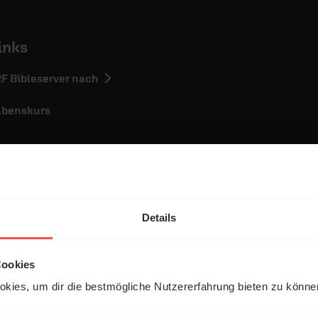
inks
RF Bibleserver nach
ubenskurs
Details
entar
Cookies
kies, um dir die bestmögliche Nutzererfahrung bieten zu könn