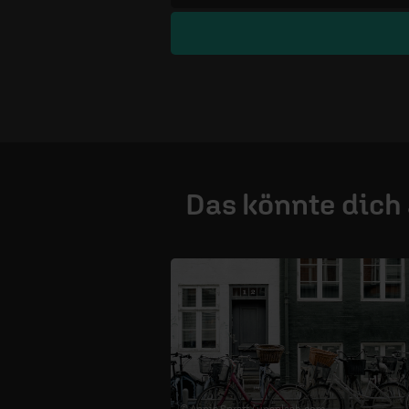
Das könnte dich
© Annie Spratt /
unsplash.com