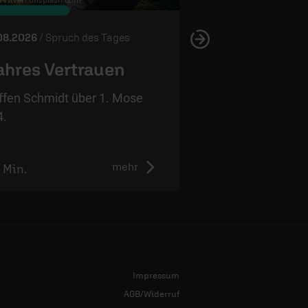
08.2026
/ Spruch des Tages
04.08.2026
/ Spruch 
hres Vertrauen
Trennung st
Feindschaft
ffen Schmidt über 1. Mose
4.
Steffen Schmidt ü
13,9.
mehr
1 Min.
1:01 Min.
Impressum
AGB/Widerruf