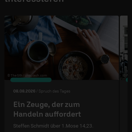
1 / 4
© The 5th /
unsplash.com
© Ann
08.08.2026
/ Spruch des Tages
0
Ein Zeuge, der zum
Handeln auffordert
S
Steffen Schmidt über 1.Mose 14,23.