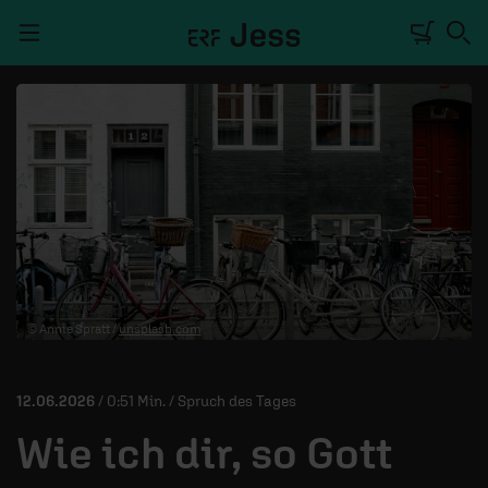
Navigation überspringen
TALKWERK
REPORTAGE
RADIO
DEINE APP
© Annie Spratt /
unsplash.com
PODCASTS
MITMACHEN
12.06.2026
/ 0:51 Min. / Spruch des Tages
ÜBER UNS
Wie ich dir, so Gott