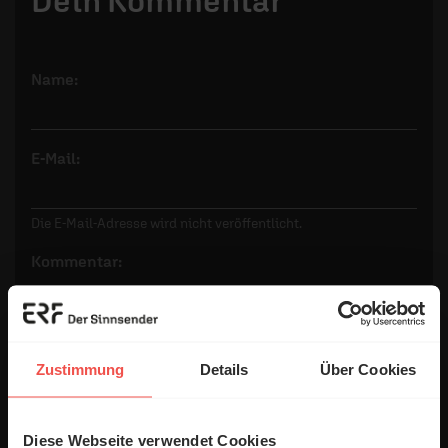
Dein Kommentar
Name:
E-Mail:
Die E-Mail-Adresse wird nicht veröffentlicht.
Kommentar:
Meinen Kommentar nicht öffentlich teilen.
Zustimmung
Details
Über Cookies
Ich bin damit einverstanden, dass meine Angaben
anonymisiert erfasst und zum Zweck der
Diese Webseite verwendet Cookies
Verbesserung unseres Online-Angebots