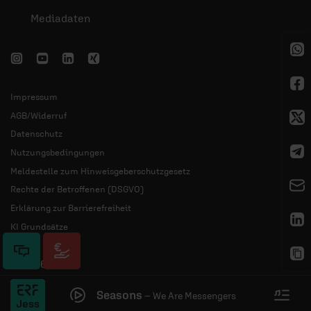
Mediadaten
Impressum
AGB/Widerruf
Datenschutz
Nutzungsbedingungen
Meldestelle zum Hinweisgeberschutzgesetz
Rechte der Betroffenen (DSGVO)
Erklärung zur Barrierefreiheit
KI Grundsätze
© 2026 ERF
Seasons
–
We Are Messengers
Jess
Plus