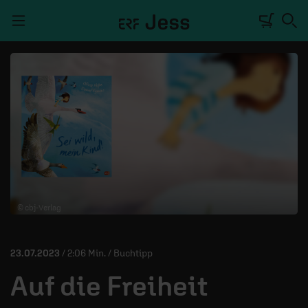
Navigation überspringen
TALKWERK
REPORTAGE
RADIO
DEINE APP
© cbj-Verlag
PODCASTS
MITMACHEN
23.07.2023
/ 2:06 Min. / Buchtipp
ÜBER UNS
Auf die Freiheit