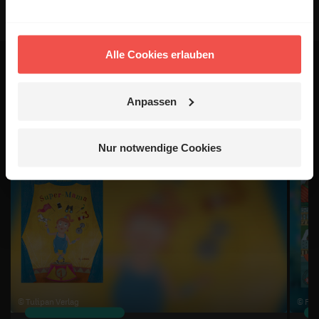
Alle Cookies erlauben
Das könnte dich auch
Anpassen
interessieren
1 / 4
Nur notwendige Cookies
© Tulipan Verlag
© Fis