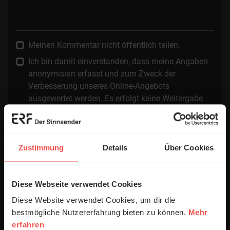
Meinen Kommentar nicht öffentlich teilen.
Ich bin damit einverstanden, dass meine Angaben
anonymisiert erfasst und zum Zweck der
Verbesserung unseres Online-Angebots
ausgewertet werden. Es erfolgt keine Weitergabe
Ihrer Daten an Dritte. Näheres siehe
Datenschutzerklärung
.
Alle Kommentare werden redaktionell geprüft. Wir behalten
Zustimmung
Details
Über Cookies
uns das Kürzen von Kommentaren vor. Ein Recht auf
Veröffentlichung besteht nicht. Bitte beachten Sie beim
Schreiben Ihres Kommentars unsere
Netiquette
.
Diese Webseite verwendet Cookies
Absenden
Diese Website verwendet Cookies, um dir die
bestmögliche Nutzererfahrung bieten zu können.
Mehr
erfahren