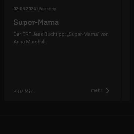
02.06.2024
/ Buchtipp
2
Super-Mama
Der ERF Jess Buchtipp: „Super-Mama“ von
Anna Marshall.
D
G
F
mehr
2:07 Min.
2