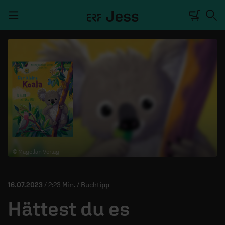
Navigation überspringen
TALKWERK
REPORTAGE
RADIO
DEINE APP
© Magellan Verlag
PODCASTS
MITMACHEN
16.07.2023
/ 2:23 Min. / Buchtipp
ÜBER UNS
Hättest du es