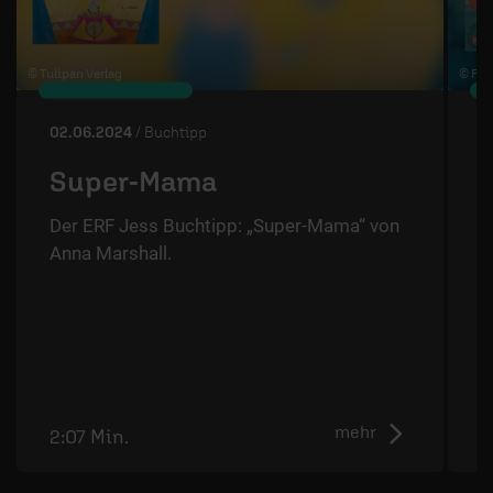
© Tulipan Verlag
© Fis
02.06.2024
/ Buchtipp
2
Super-Mama
Der ERF Jess Buchtipp: „Super-Mama“ von
Anna Marshall.
D
G
F
mehr
2:07 Min.
2