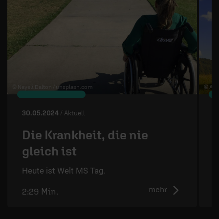
© Nayeli Dalton /
unsplash.com
© Art
30.05.2024
/ Aktuell
2
Die Krankheit, die nie
gleich ist
D
d
Heute ist Welt MS Tag.
mehr
2:29 Min.
2