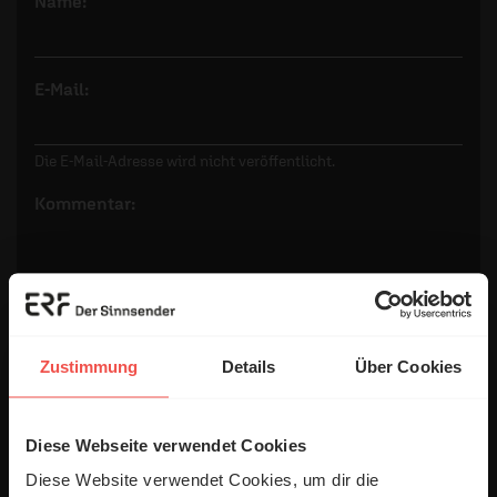
Name:
E-Mail:
Die E-Mail-Adresse wird nicht veröffentlicht.
Kommentar:
Meinen Kommentar nicht öffentlich teilen.
Ich bin damit einverstanden, dass meine Angaben
Zustimmung
Details
Über Cookies
anonymisiert erfasst und zum Zweck der
Verbesserung unseres Online-Angebots
ausgewertet werden. Es erfolgt keine Weitergabe
Diese Webseite verwendet Cookies
Ihrer Daten an Dritte. Näheres siehe
Diese Website verwendet Cookies, um dir die
Datenschutzerklärung
.