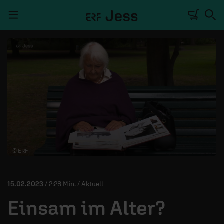
Navigation überspringen
TALKWERK
REPORTAGE
RADIO
DEINE APP
© ERF
PODCASTS
MITMACHEN
15.02.2023
/ 2:28 Min. / Aktuell
ÜBER UNS
Einsam im Alter?