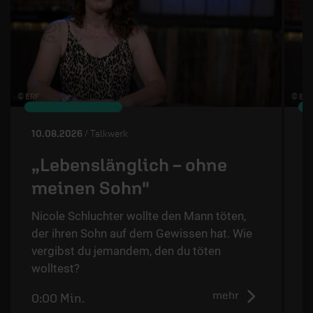
© ERF
© ERF
10.08.2026
/ Talkwerk
0
„Lebenslänglich – ohne
meinen Sohn"
Nicole Schluchter wollte den Mann töten,
S
der ihren Sohn auf dem Gewissen hat. Wie
a
vergibst du jemandem, den du töten
wolltest?
mehr
0:00 Min.
0