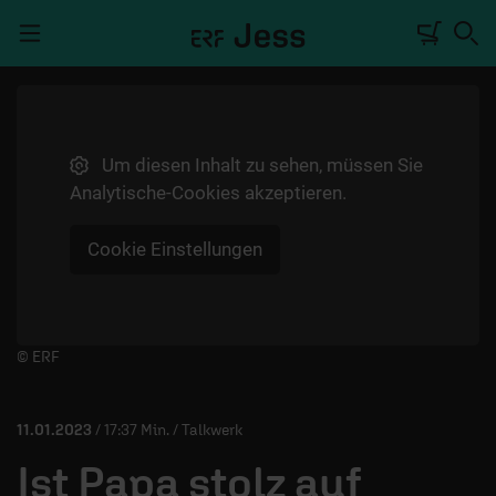
Navigation überspringen
Um diesen Inhalt zu sehen, müssen Sie
TALKWERK
Analytische-Cookies akzeptieren.
REPORTAGE
Cookie Einstellungen
RADIO
DEINE APP
PODCASTS
Player starten/anhalten
© ERF
MITMACHEN
11.01.2023
/ 17:37 Min. / Talkwerk
ÜBER UNS
Ist Papa stolz auf