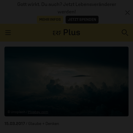
Gott wirkt. Du auch? Jetzt Lebensveränderer
werden!
MEHR INFOS
JETZT SPENDEN
Navigation überspringen
ERZÄHL MAL
AUDIOTHEK
PROGRAMM
MITMACHEN
© Unsplash /
Pixabay.com
PODCASTS
15.03.2017
/ Glaube + Denken
ÜBER