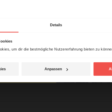
en
hl mal!
zlich“
erleben unsere Hörerinnen
Details
örer mit Gott ...
Cookies
kies, um dir die bestmögliche Nutzererfahrung bieten zu könn
Jetzt Geschichten
entdecken
tar
ies
Anpassen
A
jetzt nicht.
© Ruth Schneider / ERF