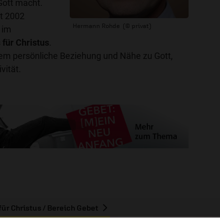
Gott macht.
t 2002
Hermann Rohde (© privat)
 im
für Christus
.
allem persönliche Beziehung und Nähe zu Gott,
vität.
r Christus / Bereich Gebet