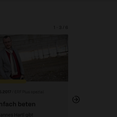
1 - 3 / 6
Baustelle 
05.2017
/ ERF Plus spezial
nfach beten
annes Hartl gibt