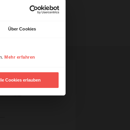
Über Cookies
en.
Mehr erfahren
lle Cookies erlauben