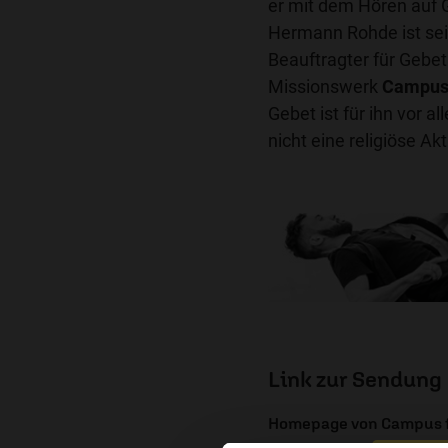
er mit dem Hören auf 
Hermann Rohde ist sei
Beauftragter für Gebet
Missionswerk
Campus 
Gebet ist für ihn vor 
nicht eine religiöse Akti
Link zur Sendung
Homepage von Campus fü