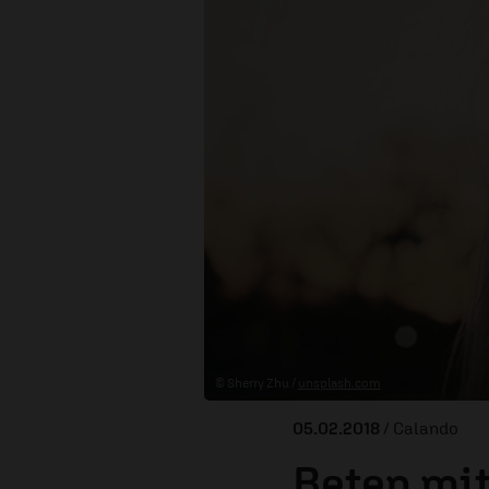
© Sherry Zhu /
unsplash.com
05.02.2018
/ Calando
Beten mit