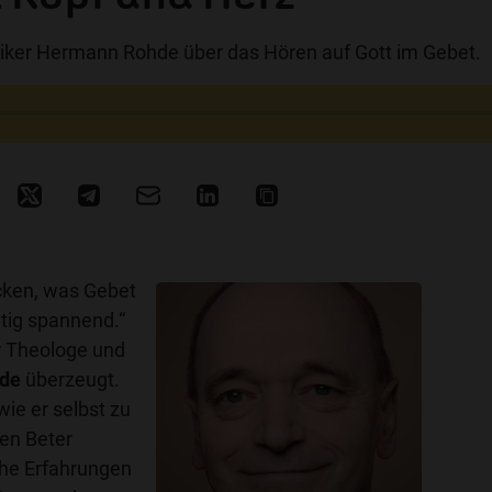
iker Hermann Rohde über das Hören auf Gott im Gebet.
cken, was Gebet
chtig spannend.“
r Theologe und
hde
überzeugt.
wie er selbst zu
hen Beter
che Erfahrungen